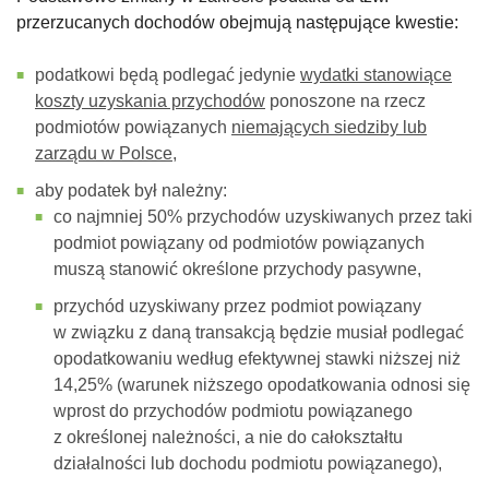
przerzucanych dochodów obejmują następujące kwestie:
podatkowi będą podlegać jedynie
wydatki stanowiące
koszty uzyskania przychodów
ponoszone na rzecz
podmiotów powiązanych
niemających siedziby lub
zarządu w Polsce
,
aby podatek był należny:
co najmniej 50% przychodów uzyskiwanych przez taki
podmiot powiązany od podmiotów powiązanych
muszą stanowić określone przychody pasywne,
przychód uzyskiwany przez podmiot powiązany
w związku z daną transakcją będzie musiał podlegać
opodatkowaniu według efektywnej stawki niższej niż
14,25% (warunek niższego opodatkowania odnosi się
wprost do przychodów podmiotu powiązanego
z określonej należności, a nie do całokształtu
działalności lub dochodu podmiotu powiązanego),