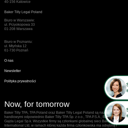
40-156 Katowice
Baker Tilly Legal Poland
Biuro w Warszawie:
ul. Przyokopowa 33
01-208 Warszawa
Biuro w Poznaniu:
ul. Młyńska 12
61-730 Poznań
O nas
Newsletter
Polityka prywatności
Now, for tomorrow
Baker Tilly TPA, TPA Poland oraz Baker Tilly Legal Poland są nazwami
handlowymi odpowiednio Baker Tilly TPA Sp. z o.o., TPA P.S.A., Baker Tilly
Gajda Legal Sp.k. Wszystkie firmy są członkami globalnej sieci Baker Tilly
International Ltd, w ramach której każda firma członkowska ma odrębną i