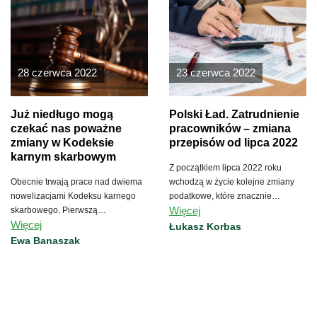
28 czerwca 2022
23 czerwca 2022
Już niedługo mogą
Polski Ład. Zatrudnienie
czekać nas poważne
pracowników – zmiana
zmiany w Kodeksie
przepisów od lipca 2022
karnym skarbowym
Z początkiem lipca 2022 roku
Obecnie trwają prace nad dwiema
wchodzą w życie kolejne zmiany
nowelizacjami Kodeksu karnego
podatkowe, które znacznie
Więcej
skarbowego. Pierwszą
modyfikują przepisy Polskiego
Więcej
przygotowało Ministerstwo
Ładu.
Łukasz Korbas
Sprawiedliwości, drugą
Ewa Banaszak
Ministerstwo Finansów.