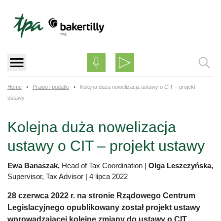
Skip
to
content
Home
Prawo i podatki
Kolejna duża nowelizacja ustawy o CIT – projekt
ustawy
Kolejna duża nowelizacja
ustawy o CIT – projekt ustawy
Ewa Banaszak,
Head of Tax Coordination
|
Olga Leszczyńska,
Supervisor, Tax Advisor
|
4 lipca 2022
28 czerwca 2022 r. na stronie Rządowego Centrum
Legislacyjnego opublikowany został projekt ustawy
wprowadzającej kolejne zmiany do ustawy o CIT