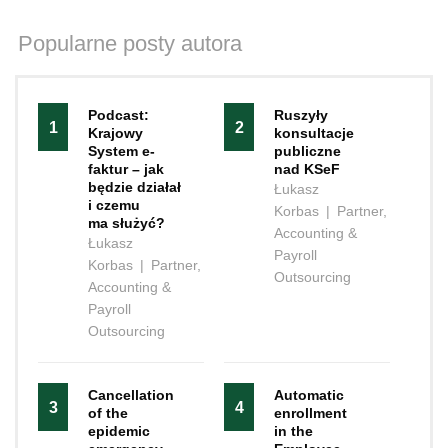
Popularne posty autora
Podcast:
Ruszyły
1
2
Krajowy
konsultacje
System e-
publiczne
faktur – jak
nad KSeF
będzie działał
Łukasz
i czemu
Korbas
|
Partner,
ma służyć?
Accounting &
Łukasz
Payroll
Korbas
|
Partner,
Outsourcing
Accounting &
Payroll
Outsourcing
Cancellation
Automatic
3
4
of the
enrollment
epidemic
in the