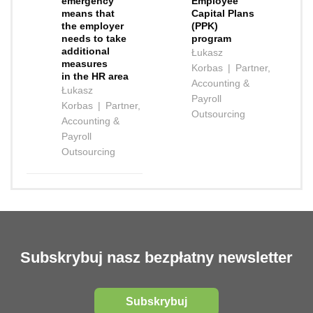
emergency
Employee
means that
Capital Plans
the employer
(PPK)
needs to take
program
additional
Łukasz
measures
Korbas
|
Partner,
in the HR area
Accounting &
Łukasz
Payroll
Korbas
|
Partner,
Outsourcing
Accounting &
Payroll
Outsourcing
Subskrybuj nasz bezpłatny newsletter
Subskrybuj