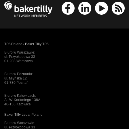
TPA Poland / Baker Tilly TPA
Biuro w Warszawie:
ul. Przyokopowa 33
01-208 Warszawa
Biuro w Poznaniu:
ul. Młyńska 12
61-730 Poznań
Biuro w Katowicach:
Al. W. Korfantego 138A
40-156 Katowice
Baker Tilly Legal Poland
Biuro w Warszawie:
ul. Przyokopowa 33