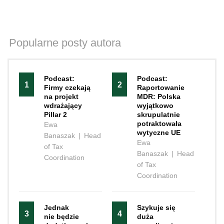
Popularne posty autora
Podcast:
Podcast:
1
2
Firmy czekają
Raportowanie
na projekt
MDR: Polska
wdrażający
wyjątkowo
Pillar 2
skrupulatnie
potraktowała
Ewa
wytyczne UE
Banaszak
|
Head
Ewa
of Tax
Banaszak
|
Head
Coordination
of Tax
Coordination
Jednak
Szykuje się
3
4
nie będzie
duża