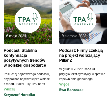
6 maja 2024
9 sierpnia 2023
Podcast: Stabilna
Podcast: Firmy czekają
kontynuacja
na projekt wdrażający
pozytywnych trendów
Pillar 2
w polskiej gospodarce
W grudniu 2022 r. Rada UE
Posłuchaj najnowszego podcastu,
przyjęła tekst dyrektywy w sprawie
aby poznać najważniejsze wnioski
zapewnienia globalnego
Więcej
z raportu Baker Tilly TPA Index.
minimalnego poziomu
Więcej
opodatkowania grup
Ewa Banaszak
wielonarodowych w Uni
Krzysztof Horodko