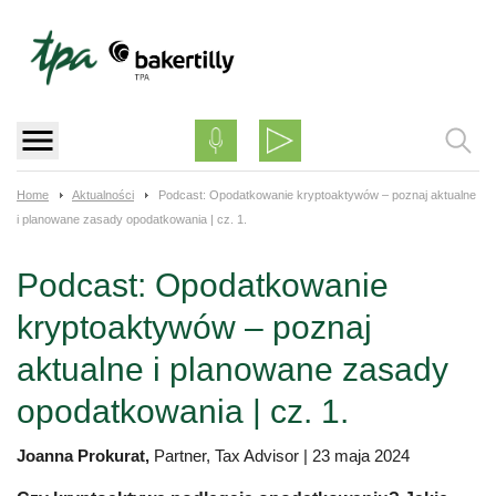
Skip
to
content
Home
Aktualności
Podcast: Opodatkowanie kryptoaktywów – poznaj aktualne
i planowane zasady opodatkowania | cz. 1.
Podcast: Opodatkowanie
kryptoaktywów – poznaj
aktualne i planowane zasady
opodatkowania | cz. 1.
Joanna Prokurat,
Partner, Tax Advisor
|
23 maja 2024