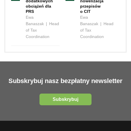
dodatkowych
nowelizacja
obciążeń dla
przepisów
PRS
o CIT
Ewa
Ewa
Banaszak
|
Head
Banaszak
|
Head
of Tax
of Tax
Coordination
Coordination
Subskrybuj nasz bezpłatny newsletter
Subskrybuj