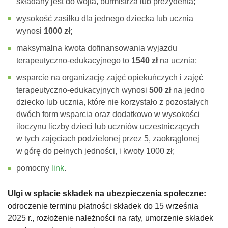
składany jest do wójta, burmistrza lub prezydenta;
wysokość zasiłku dla jednego dziecka lub ucznia
wynosi
1000 zł;
maksymalna kwota dofinansowania wyjazdu
terapeutyczno-edukacyjnego to
1540 zł
na ucznia;
wsparcie na organizację zajęć opiekuńczych i zajęć
terapeutyczno-edukacyjnych wynosi
500 zł
na jedno
dziecko lub ucznia, które nie korzystało z pozostałych
dwóch form wsparcia oraz dodatkowo w wysokości
iloczynu liczby dzieci lub uczniów uczestniczących
w tych zajęciach podzielonej przez 5, zaokrąglonej
w górę do pełnych jedności, i kwoty 1000 zł;
pomocny
link
.
Ulgi w spłacie składek na ubezpieczenia społeczne:
odroczenie terminu płatności składek do 15 września
2025 r., rozłożenie należności na raty, umorzenie składek