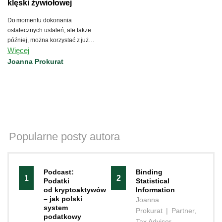
klęski żywiołowej
Do momentu dokonania
ostatecznych ustaleń, ale także
później, można korzystać z już
Więcej
obowiązujących instrumentów
wsparcia.
Joanna Prokurat
Popularne posty autora
Podcast:
Binding
1
2
Podatki
Statistical
od kryptoaktywów
Information
– jak polski
Joanna
system
Prokurat
|
Partner,
podatkowy
Tax Advisor