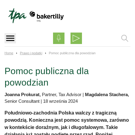
Skip
to
content
Home
Prawo i podatki
Pomoc publiczna dla powodzian
Pomoc publiczna dla
powodzian
Joanna Prokurat,
Partner, Tax Advisor
|
Magdalena Stachera,
Senior Consultant
|
18 września 2024
Południowo-zachodnia Polska walczy z tragiczną
powodzią. Konieczna jest pomoc systemowa, zarówno
w kontekście doraźnym, jak i długofalowym. Takie
działania już zostały podjęte przez rząd. Poniżej