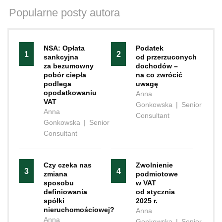
Popularne posty autora
NSA: Opłata
Podatek
1
2
sankcyjna
od przerzuconych
za bezumowny
dochodów –
pobór ciepła
na co zwrócić
podlega
uwagę
opodatkowaniu
Anna
VAT
Gonkowska
|
Senior
Anna
Consultant
Gonkowska
|
Senior
Consultant
Czy czeka nas
Zwolnienie
3
4
zmiana
podmiotowe
sposobu
w VAT
definiowania
od stycznia
spółki
2025 r.
nieruchomościowej?
Anna
Anna
Gonkowska
|
Senior