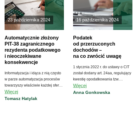
23 października 2024
16 października 2024
Automatycznie złożony
Podatek
PIT-38 zagranicznego
od przerzuconych
rezydenta podatkowego
dochodów –
i nieoczekiwane
na co zwrócić uwagę
konsekwencje
1 stycznia 2022 r. do ustawy o CIT
Informatyzacja i idąca z nią często
został dodany art. 24aa, regulujący
w parze automatyzacja procesów
kwestię opodatkowania tzw.
Więcej
towarzyszy właściwie każdej sferze
przerzuconych dochodów.
Więcej
naszego codziennego
Anna Gonkowska
funkcjonowania.
Tomasz Hatylak