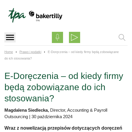
Skip
to
content
Home
Prawo i podatki
E-Doręczenia – od kiedy firmy będą zobowiązane
do ich stosowania?
E-Doręczenia – od kiedy firmy
będą zobowiązane do ich
stosowania?
Magdalena Siedlecka,
Director, Accounting & Payroll
Outsourcing
|
30 października 2024
Wraz z nowelizacją przepisów dotyczących doręczeń