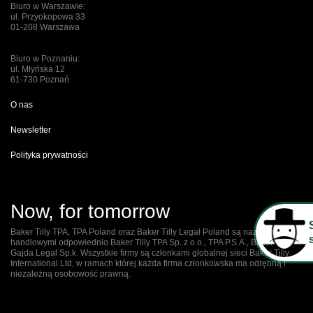
Biuro w Warszawie:
ul. Przyokopowa 33
01-208 Warszawa
Biuro w Poznaniu:
ul. Młyńska 12
61-730 Poznań
O nas
Newsletter
Polityka prywatności
Now, for tomorrow
Baker Tilly TPA, TPA Poland oraz Baker Tilly Legal Poland są nazwami
handlowymi odpowiednio Baker Tilly TPA Sp. z o.o., TPA P.S.A., Baker Tilly
Gajda Legal Sp.k. Wszystkie firmy są członkami globalnej sieci Baker Tilly
International Ltd, w ramach której każda firma członkowska ma odrębną i
niezależną osobowość prawną.