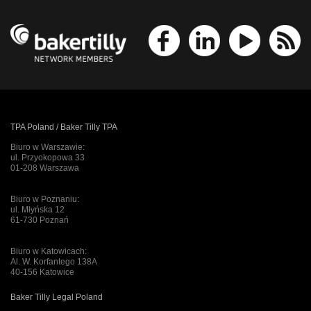
TPA Poland / Baker Tilly TPA
Biuro w Warszawie:
ul. Przyokopowa 33
01-208 Warszawa
Biuro w Poznaniu:
ul. Młyńska 12
61-730 Poznań
Biuro w Katowicach:
Al. W. Korfantego 138A
40-156 Katowice
Baker Tilly Legal Poland