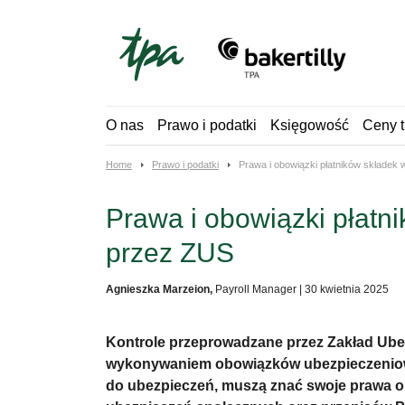
Skip
to
content
O nas
Prawo i podatki
Księgowość
Ceny t
Home
Prawo i podatki
Prawa i obowiązki płatników składek
Prawa i obowiązki płatn
przez ZUS
Agnieszka Marzeion,
Payroll Manager
|
30 kwietnia 2025
Kontrole przeprowadzane przez Zakład Ub
wykonywaniem obowiązków ubezpieczeniowych
do ubezpieczeń, muszą znać swoje prawa ora