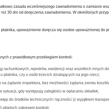
tkowo zasada wcześniejszego zawiadomienia o zamiarze wszcz
iej niż 30 dni od doręczenia zawiadomienia. W określonych prz
 płatnika, upoważnienie doręcza się osobie upoważnionej do je
nych z prawidłowym przebiegiem kontroli:
g rachunkowych, rejestrów, ewidencji oraz wszelkich innych d
 płatnika, czy u osób trzecich działających na jego rzecz;
na żądanie inspektora, bez możliwości żądania zwrotu kosztó
 sytuacji, gdy występują zaległości w opłacaniu składek;
tęp do środków technicznych i łączności (z wyjątkiem transpor
 objętych zakresem kontroli;