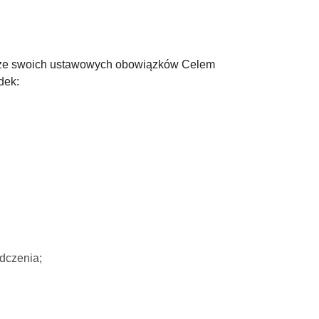
się ze swoich ustawowych obowiązków Celem
dek:
adczenia;