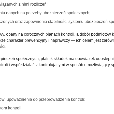
iązanych z nimi rozliczeń;
ia danych na potrzeby ubezpieczeń społecznych;
zonych oraz zapewnienia stabilności systemu ubezpieczeń sp
y, oparty na corocznych planach kontroli, a dobór podmiotów 
kże charakter prewencyjny i naprawczy — ich celem jest zarów
ści.
bezpieczeń społecznych, płatnik składek ma obowiązek udostępn
troli i współdziałać z kontrolującymi w sposób umożliwiający 
owi upoważnienia do przeprowadzenia kontroli;
ora kontroli.