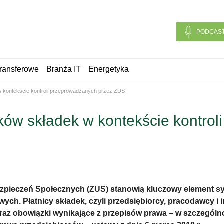
PODCAS
ransferowe
Branża IT
Energetyka
 w kontekście kontroli przeprowadzanych przez ZUS
ików składek w kontekście kontro
ezpieczeń Społecznych (ZUS) stanowią kluczowy element 
. Płatnicy składek, czyli przedsiębiorcy, pracodawcy i 
z obowiązki wynikające z przepisów prawa – w szczególnośc