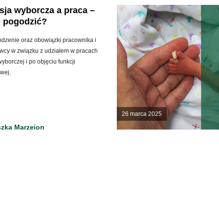
sja wyborcza a praca –
o pogodzić?
dzenie oraz obowiązki pracownika i
wcy w związku z udziałem w pracach
wyborczej i po objęciu funkcji
wej.
26 marca 2025
zka Marzeion