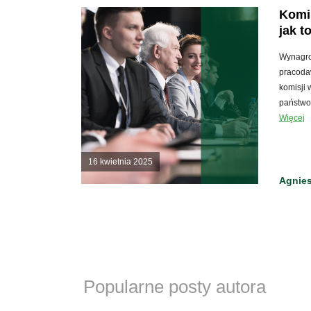
Komi
jak t
Wynagro
pracoda
komisji 
państwo
Więcej
16 kwietnia 2025
Agnies
Popularne posty autora