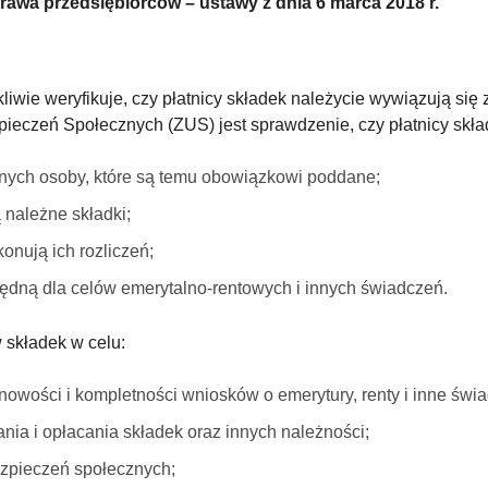
awa przedsiębiorców – ustawy z dnia 6 marca 2018 r.
liwie weryfikuje, czy płatnicy składek należycie wywiązują 
ieczeń Społecznych (ZUS) jest sprawdzenie, czy płatnicy skła
znych osoby, które są temu obowiązkowi poddane;
ą należne składki;
onują ich rozliczeń;
dną dla celów emerytalno-rentowych i innych świadczeń.
 składek w celu:
nowości i kompletności wniosków o emerytury, renty i inne świ
ania i opłacania składek oraz innych należności;
ezpieczeń społecznych;