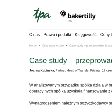
Skip
to
content
O nas
Prawo i podatki
Księgowość
Ceny t
Home
Ceny transferowe
Case study – przeprowadzenie anal
Case study – przeprowad
Joanna Kubińska,
Partner, Head of Transfer Pricing
|
17 cze
W analizowanym przypadku spółka działa w bra
operacyjnych spółka uzyskała finansowanie z 
Wynagrodzeniem należnym pożyczkodawcy są o