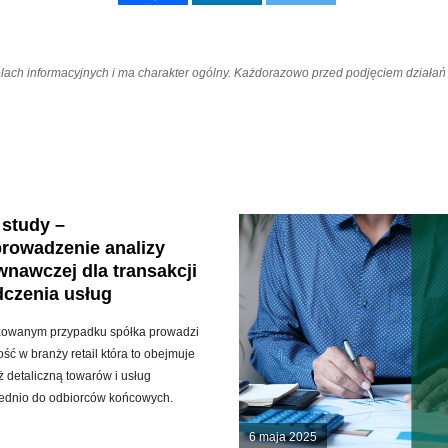
elach informacyjnych i ma charakter ogólny. Każdorazowo przed podjęciem dział
 study –
rowadzenie analizy
nawczej dla transakcji
dczenia usług
zowanym przypadku spółka prowadzi
ość w branży retail która to obejmuje
 detaliczną towarów i usług
ednio do odbiorców końcowych.
6 maja 2025