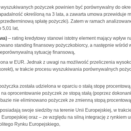
 wyszukiwanych pożyczek powinien być porównywalny do okre
adalność określoną na 3 lata, a zawarta umowa przewiduje 
 przedterminową spłatę pożyczki). Zatem w ramach analizowan
5,01 lat,
wa)
– rating kredytowy stanowi istotny element mający wpływ 
fikowano standing finansowy pożyczkobiorcy, a następnie wśró
nieporównywalną sytuację finansową,
lona w EUR. Jednak z uwagi na możliwość przeliczenia wysok
orekt), w trakcie procesu wyszukiwania porównywalnych poży
ożyczka została udzielona w oparciu o stałą stopę procentową
na oprocentowanie pożyczek ze stopą stałą (poprzez dokonanie
azie nie eliminowano pożyczek ze zmienną stopą procentową
y posiadają swoje siedziby na terenie Unii Europejskiej, w tra
ii Europejskiej oraz – ze względu na silną integrację z rynkiem
litego Rynku Europejskiego,