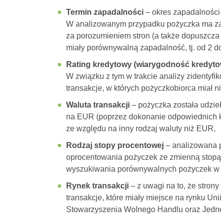
Termin zapadalności
– okres zapadalności
W analizowanym przypadku pożyczka ma zap
za porozumieniem stron (a także dopuszcza
miały porównywalną zapadalność, tj. od 2 do 
Rating kredytowy (wiarygodność kredyto
W związku z tym w trakcie analizy zidenty
transakcje, w których pożyczkobiorca miał 
Waluta transakcji
– pożyczka została udzie
na EUR (poprzez dokonanie odpowiednich k
ze względu na inny rodzaj waluty niż EUR,
Rodzaj stopy procentowej
– analizowana p
oprocentowania pożyczek ze zmienną stopą 
wyszukiwania porównywalnych pożyczek w b
Rynek transakcji
– z uwagi na to, że stron
transakcje, które miały miejsce na rynku Un
Stowarzyszenia Wolnego Handlu oraz Jedno