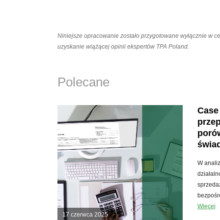
Niniejsze opracowanie zostało przygotowane wyłącznie w c
uzyskanie wiążącej opinii ekspertów TPA Poland.
Polecane
Case
przep
porów
świa
W anali
działaln
sprzedaż
bezpośr
Więcej
17 czerwca 2025