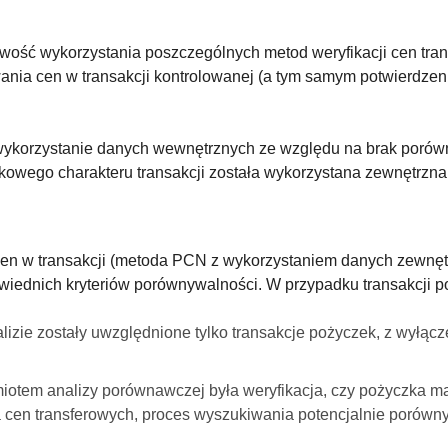
iwość wykorzystania poszczególnych metod weryfikacji cen tran
ania cen w transakcji kontrolowanej (a tym samym potwierdzen
ykorzystanie danych wewnętrznych ze względu na brak porówn
nkowego charakteru transakcji została wykorzystana zewnętrzn
cen w transakcji (metoda PCN z wykorzystaniem danych zewnęt
iednich kryteriów porównywalności. W przypadku transakcji po
izie zostały uwzględnione tylko transakcje pożyczek, z wyłąc
dmiotem analizy porównawczej była weryfikacja, czy pożyczka 
cen transferowych, proces wyszukiwania potencjalnie porównyw