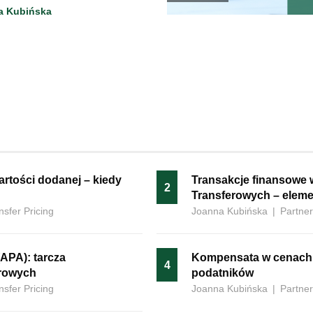
a Kubińska
 wartości dodanej – kiedy
Transakcje finansowe 
2
Transferowych – eleme
nsfer Pricing
Joanna Kubińska
|
Partner
APA): tarcza
Kompensata‍‌‍‍‌ w cenac
4
erowych
podatników
nsfer Pricing
Joanna Kubińska
|
Partner