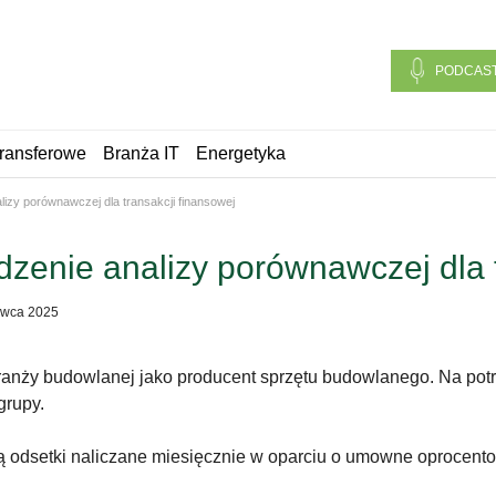
PODCAS
ransferowe
Branża IT
Energetyka
izy porównawczej dla transakcji finansowej
zenie analizy porównawczej dla t
rwca 2025
nży budowlanej jako producent sprzętu budowlanego. Na potrz
grupy.
dsetki naliczane miesięcznie w oparciu o umowne oprocentow