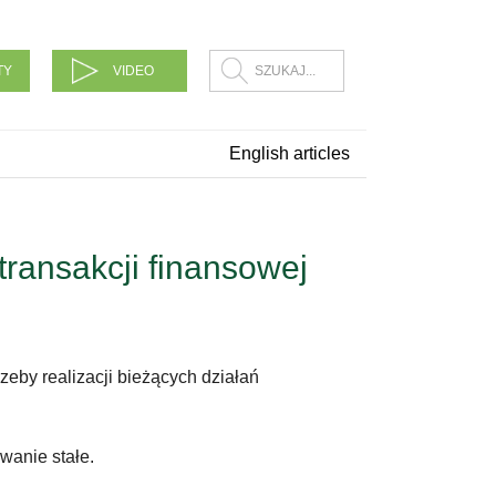
TY
VIDEO
English articles
ransakcji finansowej
eby realizacji bieżących działań
anie stałe.