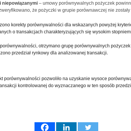
i niepowiązanymi
– umowy porównywalnych pożyczek powinny
zweryfikowano, że pożyczki w grupie porównawczej nie został
ono korekty porównywalności dla wskazanych powyżej kryterió
anych o transakcjach charakteryzujących się wysokim stopnie
 porównywalności, otrzymano grupę porównywalnych pożyczek
ono przedział rynkowy dla analizowanej transakcji.
kt porównywalności pozwoliło na uzyskanie wysoce porównywal
ansakcji kontrolowanej do wyznaczanego w ten sposób przedz