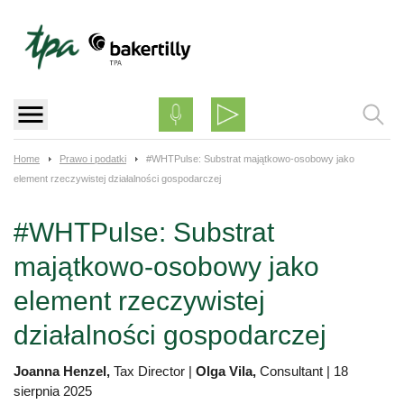
Skip
to
content
Home
Prawo i podatki
#WHTPulse: Substrat majątkowo-osobowy jako
element rzeczywistej działalności gospodarczej
#WHTPulse: Substrat
majątkowo-osobowy jako
element rzeczywistej
działalności gospodarczej
Joanna Henzel,
Tax Director
|
Olga Vila,
Consultant
|
18
sierpnia 2025