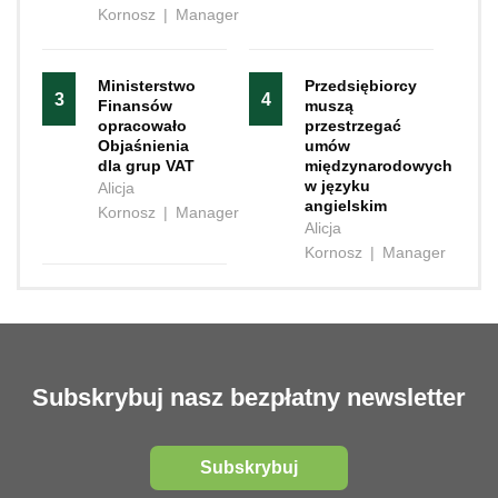
Kornosz
|
Manager
Ministerstwo
Przedsiębiorcy
3
4
Finansów
muszą
opracowało
przestrzegać
Objaśnienia
umów
dla grup VAT
międzynarodowych
w języku
Alicja
angielskim
Kornosz
|
Manager
Alicja
Kornosz
|
Manager
Subskrybuj nasz bezpłatny newsletter
Subskrybuj