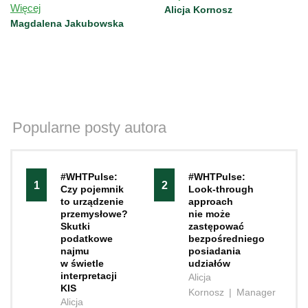
Więcej
przedstawiane przez Wojewódzki
dostawców.
Alicja Kornosz
Sąd Administracyjny w Lublinie.
Magdalena Jakubowska
Popularne posty autora
#WHTPulse:
#WHTPulse:
1
2
Czy pojemnik
Look-through
to urządzenie
approach
przemysłowe?
nie może
Skutki
zastępować
podatkowe
bezpośredniego
najmu
posiadania
w świetle
udziałów
interpretacji
Alicja
KIS
Kornosz
|
Manager
Alicja