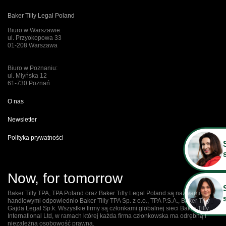
Baker Tilly Legal Poland
Biuro w Warszawie:
ul. Przyokopowa 33
01-208 Warszawa
Biuro w Poznaniu:
ul. Młyńska 12
61-730 Poznań
O nas
Newsletter
Polityka prywatności
Now, for tomorrow
Baker Tilly TPA, TPA Poland oraz Baker Tilly Legal Poland są nazwami
handlowymi odpowiednio Baker Tilly TPA Sp. z o.o., TPA P.S.A., Baker Tilly
Gajda Legal Sp.k. Wszystkie firmy są członkami globalnej sieci Baker Tilly
International Ltd, w ramach której każda firma członkowska ma odrębną i
niezależną osobowość prawną.