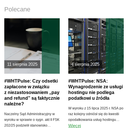
Polecane
11 sierpnia 2025
4 sierpnia 2025
#WHTPulse: Czy odsetki
#WHTPulse: NSA:
zapłacone w związku
Wynagrodzenie ze usługi
z niezastosowaniem „pay
hostingu nie podlega
and refund” są faktycznie
podatkowi u źródła
należne?
W wyroku z 15 lipca 2025 r. NSA po
Naczelny Sąd Administracyjny w
raz kolejny odniósł się do kwestii
wyroku w sprawie o sygn. akt II FSK
opodatkowania usług hostingu
Więcej
202/25 podzielił stanowisko
świadczonych przez zagranicznych