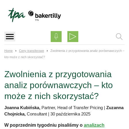
Skip
to
content
Home
Ceny transferowe
Zwolnienia z przygotowania analiz porównawczych –
kto może z nich skorzystać?
Zwolnienia z przygotowania
analiz porównawczych – kto
może z nich skorzystać?
Joanna Kubińska,
Partner, Head of Transfer Pricing
|
Zuzanna
Chojnicka,
Consultant
|
30 października 2025
W poprzednim tygodniu pisaliśmy o
analizach