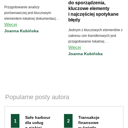
do sporządzenia,
Przygotowanie analizy
kluczowe elementy
porównawczej jest kluczowym
i najczęściej spotykane
elementem lokalnej dokumentacji
błędy
Więcej
cen transferowych.
Jednym z kluczowych elementów z
Joanna Kubińska
zakresu cen transferowych jest
przygotowanie lokalnej
Więcej
dokumentacji cen transferowych.
Joanna Kubińska
Popularne posty autora
Safe‍‌‍‍‌ harbour
Transakcje
1
2
dla usług
finansowe
o niskiej
w świetle