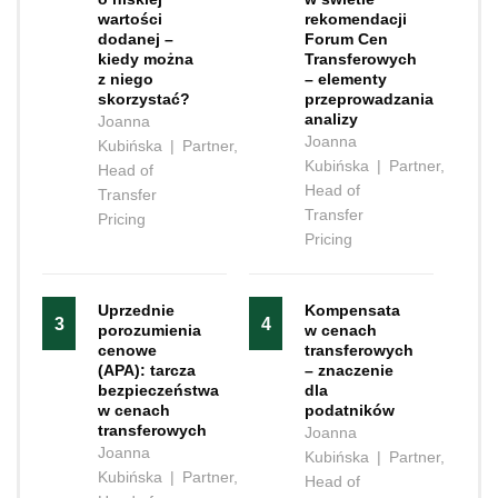
wartości
rekomendacji
dodanej –
Forum Cen
kiedy można
Transferowych
z niego
– elementy
skorzystać?
przeprowadzania
analizy
Joanna
Joanna
Kubińska
|
Partner,
Kubińska
|
Partner,
Head of
Head of
Transfer
Transfer
Pricing
Pricing
Uprzednie
Kompensata‍‌‍‍‌
3
4
porozumienia
w cenach
cenowe
transferowych
(APA): tarcza
– znaczenie
bezpieczeństwa
dla
w cenach
podatników
transferowych
Joanna
Joanna
Kubińska
|
Partner,
Kubińska
|
Partner,
Head of