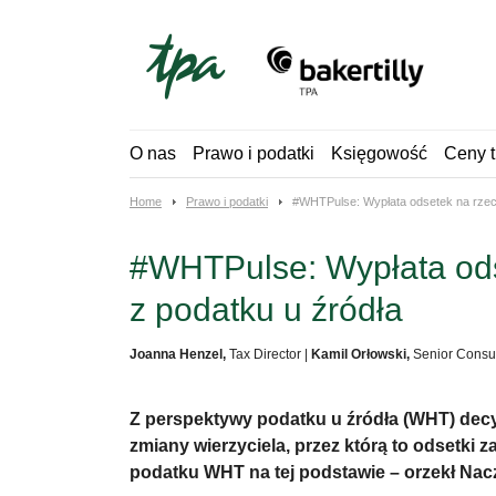
Skip
to
content
O nas
Prawo i podatki
Księgowość
Ceny t
Home
Prawo i podatki
#WHTPulse: Wypłata odsetek na rzec
#WHTPulse: Wypłata ods
z podatku u źródła
Joanna Henzel,
Tax Director
|
Kamil Orłowski,
Senior Consul
Z perspektywy podatku u źródła (WHT) decydu
zmiany wierzyciela, przez którą to odsetki
podatku WHT na tej podstawie – orzekł Nac