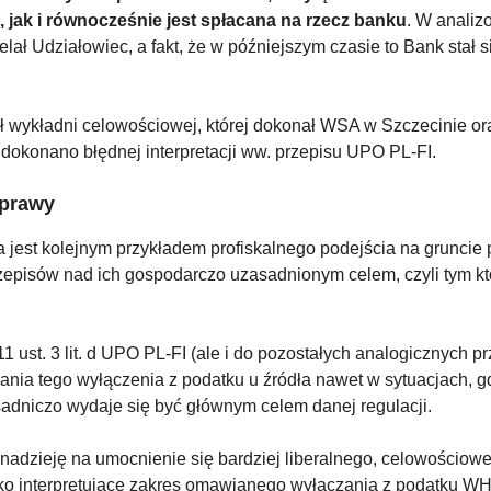
, jak i równocześnie jest spłacana na rzecz banku
. W analiz
lał Udziałowiec, a fakt, że w późniejszym czasie to Bank stał s
 wykładni celowościowej, której dokonał WSA w Szczecinie ora
i dokonano błędnej interpretacji ww. przepisu UPO PL-FI.
sprawy
 jest kolejnym przykładem profiskalnego podejścia na gruncie
zepisów nad ich gospodarczo uzasadnionym celem, czyli tym któ
 11 ust. 3 lit. d UPO PL-FI (ale i do pozostałych analogicznyc
ania tego wyłączenia z podatku u źródła nawet w sytuacjach, 
sadniczo wydaje się być głównym celem danej regulacji.
adzieję na umocnienie się bardziej liberalnego, celowościowe
ko interpretujące zakres omawianego wyłączania z podatku WHT