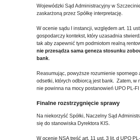
Wojewódzki Sąd Administracyjny w Szczecinie, w
zaskarżoną przez Spółkę interpretację.
W ocenie sądu I instancji, względem art. 11 u
gospodarczy kontekst, który uzasadnia stwier
tak aby zapewnić tym podmiotom realną rento
nie przesądza sama geneza stosunku zobowią
bank
.
Reasumując, powyższe rozumienie spornego art.
odsetki, których odbiorcą jest bank. Zatem, 
nie powinna na mocy postanowień UPO PL-FI 
Finalne rozstrzygnięcie sprawy
Na niekorzyść Spółki, Naczelny Sąd Administracy
się do stanowiska Dyrektora KIS.
W ocenie NSA treść art. 11 ust. 3 lit. d UPO PL