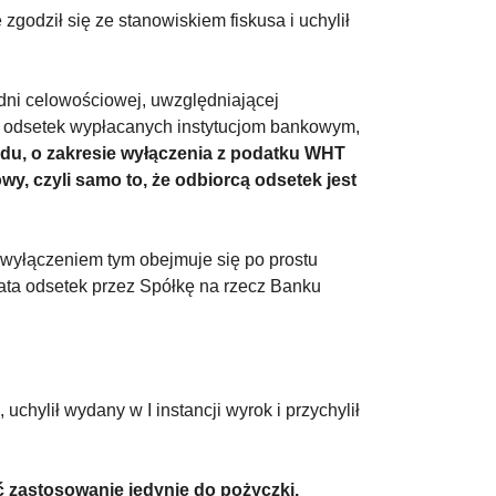
zgodził się ze stanowiskiem fiskusa i uchylił
adni celowościowej, uwzględniającej
ia odsetek wypłacanych instytucjom bankowym,
du, o zakresie wyłączenia z podatku WHT
y, czyli samo to, że odbiorcą odsetek jest
e wyłączeniem tym obejmuje się po prostu
ata odsetek przez Spółkę na rzecz Banku
uchylił wydany w I instancji wyrok i przychylił
eć zastosowanie jedynie do pożyczki,