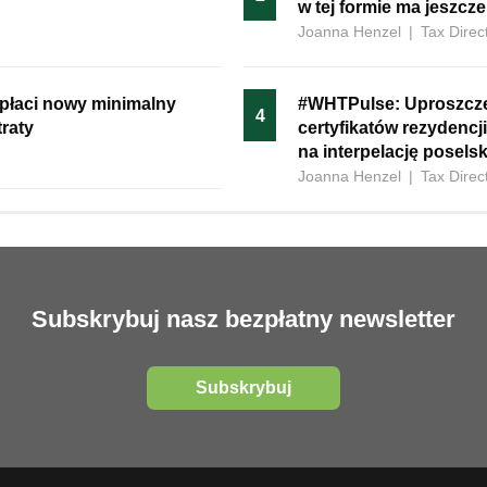
w tej formie ma jeszcz
Joanna Henzel
|
Tax Direc
płaci nowy minimalny
#WHTPulse: Uproszcze
4
raty
certyfikatów rezydenc
na interpelację posels
Joanna Henzel
|
Tax Direc
Subskrybuj nasz bezpłatny newsletter
Subskrybuj