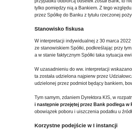
przypadku odbiorcą odsetek został Bank, to nie
tylko pomiędzy nią a Bankiem. Z tego względu,
przez Spółkę do Banku z tytułu rzeczonej poży
Stanowisko fiskusa
W interpretacji indywidualnej z 30 marca 2022
ze stanowiskiem Spółki, podkreślając przy tym,
a w stanie faktycznym Spółki taka sytuacja ewi
W uzasadnieniu do ww. interpretacji wskazano
ta została udzielona najpierw przez Udziałow
udzielonej przez podmiot będący bankiem, bow
Tym samym, zdaniem Dyrektora KIS, w rozpat
i następnie przejętej przez Bank podlega 
obowiązek poboru i uiszczenia podatku u źród
Korzystne podejście w I instancji