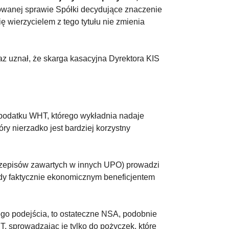
owanej sprawie Spółki decydujące znaczenie
ię wierzycielem z tego tytułu nie zmienia
z uznał, że skarga kasacyjna Dyrektora KIS
 podatku WHT, którego wykładnia nadaje
ry nierzadko jest bardziej korzystny
h przepisów zawartych w innych UPO) prowadzi
gdy faktycznie ekonomicznym beneficjentem
go podejścia, to ostateczne NSA, podobnie
, sprowadzając je tylko do pożyczek, które