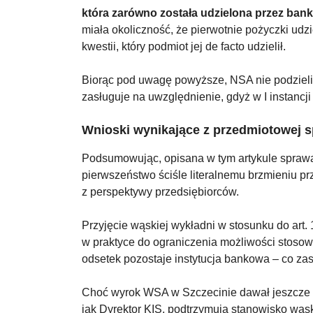
która zarówno została udzielona przez bank
miała okoliczność, że pierwotnie pożyczki udzie
kwestii, który podmiot jej de facto udzielił.
Biorąc pod uwagę powyższe, NSA nie podzielił
zasługuje na uwzględnienie, gdyż w I instancj
Wnioski wynikające z przedmiotowej 
Podsumowując, opisana w tym artykule sprawa
pierwszeństwo ściśle literalnemu brzmieniu pr
z perspektywy przedsiębiorców.
Przyjęcie wąskiej wykładni w stosunku do art.
w praktyce do ograniczenia możliwości stosow
odsetek pozostaje instytucja bankowa – co za
Choć wyrok WSA w Szczecinie dawał jeszcze n
jak Dyrektor KIS, podtrzymują stanowisko wąs