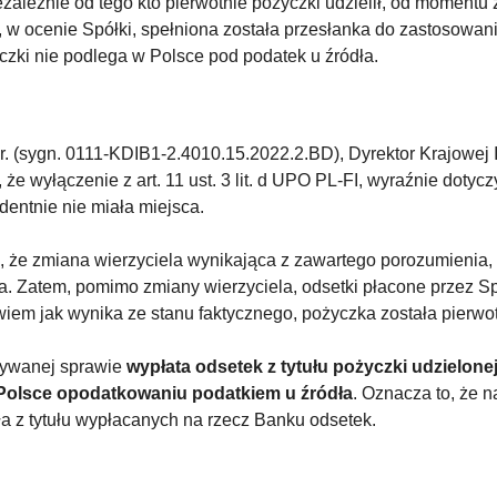
zależnie od tego kto pierwotnie pożyczki udzielił, od momentu 
 w ocenie Spółki, spełniona została przesłanka do zastosowani
czki nie podlega w Polsce pod podatek u źródła.
 r. (sygn. 0111-KDIB1-2.4010.15.2022.2.BD), Dyrektor Krajowej I
 że wyłączenie z art. 11 ust. 3 lit. d UPO PL-FI, wyraźnie doty
dentnie nie miała miejsca.
, że zmiana wierzyciela wynikająca z zawartego porozumienia,
ca. Zatem, pomimo zmiany wierzyciela, odsetki płacone przez S
iem jak wynika ze stanu faktycznego, pożyczka została pierwo
rywanej sprawie
wypłata odsetek z tytułu pożyczki udzielone
w Polsce opodatkowaniu podatkiem u źródła
. Oznacza to, że 
ła z tytułu wypłacanych na rzecz Banku odsetek.