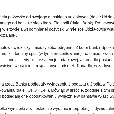
nęła pożyczkę od swojego duńskiego udziałowca (dalej: Udziałow
manego od banku z siedzibą w Finlandii (dalej: Bank). Po pewn
lę wierzyciela wspomnianej pożyczki w miejsce Udziałowca wstą
zecz Banku.
ałowiec rozliczyli miedzy sobą odrębnie. Z kolei Bank i Spółka
warunki i terminy spłat (w tym oprocentowanie), natomiast kwot
 finlandzki certyfikat rezydencji podatkowej, a ponadto posia
czywistym właścicielem spłacanych odsetek. Ponadto, w żadnym
.
 rzecz Banku podlegały wyłączeniu z podatku u źródła w Polsce 
wania (dalej: UPO PL-FI). Mówiąc w skrócie, zgodnie z tym prz
to podlegają one opodatkowaniu wyłącznie w państwie właściwym
ka wystąpiła z wnioskiem o wydanie interpretacji indywidualne