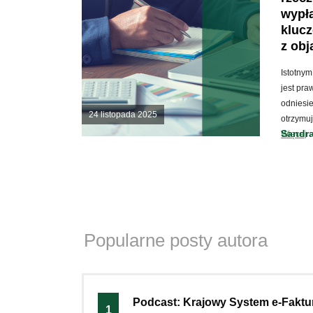
wypł
kluc
z ob
Istotny
jest pra
odniesi
24 listopada 2025
otrzymu
Sandr
Więcej
Popularne posty autora
Podcast: Krajowy System e-Faktur
1