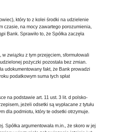
iec), który to z kolei środki na udzielenie
ym czasie, na mocy zawartego porozumienia,
pi Bank. Sprawiło to, że Spółka zaczęła
, w związku z tym przejęciem, sformułowali
a udzielonej pożyczki pozostała bez zmian.
dała udokumentowany fakt, że Bank prowadzi
 roku podatkowym suma tych spłat
na podstawie art. 11 ust. 3 lit. d polsko-
episem, jeżeli odsetki są wypłacane z tytułu
 dla podmiotu, który te odsetki otrzymuje.
j. Spółka argumentowała m.in., że skoro w jej