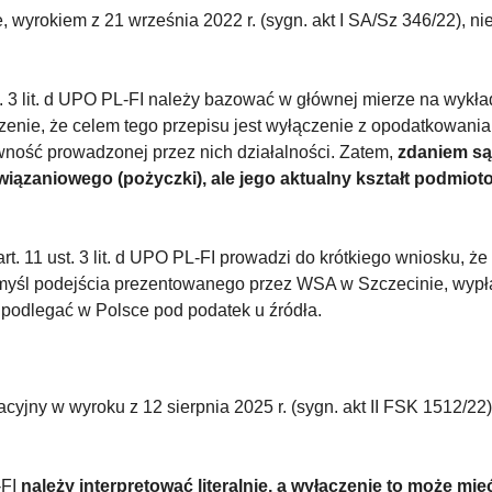
yrokiem z 21 września 2022 r. (sygn. akt I SA/Sz 346/22), nie 
st. 3 lit. d UPO PL-FI należy bazować w głównej mierze na wykł
dzenie, że celem tego przepisu jest wyłączenie z opodatkowan
wność prowadzonej przez nich działalności. Zatem,
zdaniem są
zaniowego (pożyczki), ale jego aktualny kształt podmiotow
 11 ust. 3 lit. d UPO PL-FI prowadzi do krótkiego wniosku, ż
w myśl podejścia prezentowanego przez WSA w Szczecinie, wypł
podlegać w Polsce pod podatek u źródła.
jny w wyroku z 12 sierpnia 2025 r. (sygn. akt II FSK 1512/22), 
-FI
należy interpretować literalnie, a wyłączenie to może mi