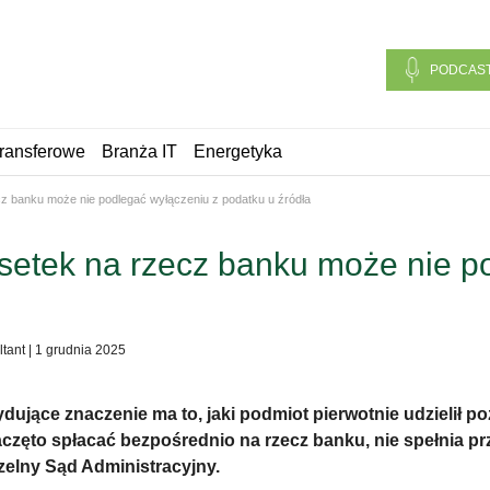
PODCAS
ransferowe
Branża IT
Energetyka
z banku może nie podlegać wyłączeniu z podatku u źródła
etek na rzecz banku może nie p
tant
|
1 grudnia 2025
jące znaczenie ma to, jaki podmiot pierwotnie udzielił poż
 zaczęto spłacać bezpośrednio na rzecz banku, nie spełnia 
zelny Sąd Administracyjny.