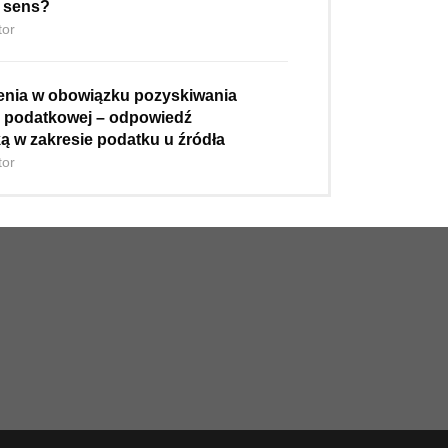
e sens?
tor
nia w obowiązku pozyskiwania
ji podatkowej – odpowiedź
ką w zakresie podatku u źródła
tor