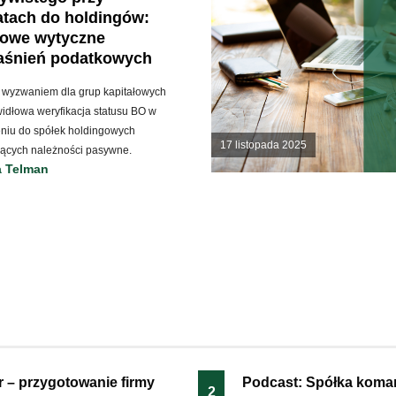
atach do holdingów:
zowe wytyczne
jaśnień podatkowych
m wyzwaniem dla grup kapitałowych
widłowa weryfikacja statusu BO w
eniu do spółek holdingowych
17 listopada 2025
jących należności pasywne.
a Telman
 – przygotowanie firmy
Podcast: Spółka koma
2