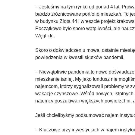
– Jesteśmy na tym rynku od ponad 4 lat. Pro
bardzo zróżnicowane portfolio mieszkań. To j
w budynku Złota 44 i wreszcie projekt krakows
Początkowo było sporo wątpliwości, ale naucz
Węglicki.
Skoro o doświadczeniu mowa, ostatnie miesią
powiedzenia w kwestii skutków pandemii.
– Niewątpliwie pandemia to nowe doświadczen
mieszkanie taniej. My jako fundusz nie mogli
najemcom, którzy sygnalizowali problemy w zw
wakacje czynszowe. Wśród nowych, istotnych p
najemcy poszukiwali większych powierzchni,
Jeśli chcielibyśmy podsumować najem instytuc
– Kluczowe przy inwestycjach w najem instyt