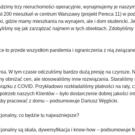
wadzimy trzy nieruchomości operacyjnie, wynajmujemy je nasz
est 200 mieszkań w centrum Warszawy (projekt Pereca 11) w po
ki, gdzie mamy mieszkania na wynajem, ale i dom studencki. Je
yliśmy się jak zarządzać najmem w tych obiektach. Zdobyliśmy
ce to przede wszystkim pandemia i ograniczenia z nią związa
ia. W tym czasie odczuliśmy bardzo dużą presję na czynsze.
śmy obniżać cen, ale stosowaliśmy inne rozwiązania. Staraliśm
iązku z COVID. Przykładowo rozkładaliśmy płatności na raty, c
otrzeb naszych Klientów – było dostarczenie dobrej jakości i
 aby pracować z domu – podsumowuje Dariusz Węglicki.
jonalny, co będzie tu najważniejsze?
ucjonalny są skala, dywersyfikacja i know-how – podsumowuje