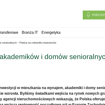
PODCAS
ransferowe
Branża IT
Energetyka
 senioralnych – Polska na celowniku inwestorów
akademików i domów senioralnyc
inwestycji w mieszkania na wynajem, akademiki i domy sen
ie wzrosła. Byliśmy świadkami wejścia na rynek nowych grac
y agencji nieruchomościowych wskazują, że Polska oferuje
 na wyższą rentowność początkową niż w Europie Zachodniej