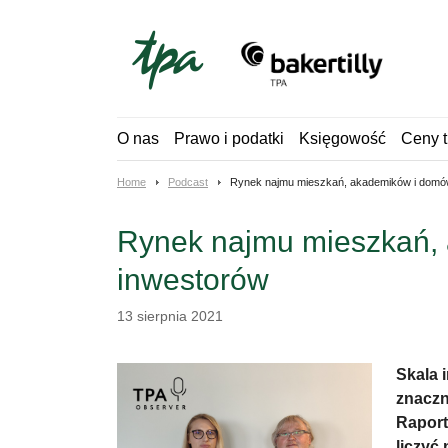
Skip
to
content
O nas
Prawo i podatki
Księgowość
Ceny t
Home
Podcast
Rynek najmu mieszkań, akademików i domów
Rynek najmu mieszkań, 
inwestorów
13 sierpnia 2021
Skala 
znaczn
Raport
liczyć