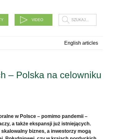
TY
VIDEO
English articles
h – Polska na celowniku
ioralne w Polsce – pomimo pandemii –
zy, a także ekspansji już istniejących.
 skalowalny biznes, a inwestorzy mogą
, Południowej, czy w krajach nordyckich.