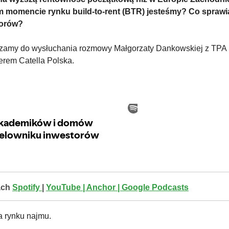
m momencie rynku build-to-rent (BTR) jesteśmy? Co sprawia
torów?
zamy do wysłuchania rozmowy Małgorzaty Dankowskiej z TPA P
rem Catella Polska.
ach
Spotify
|
YouTube
| Anchor |
Google Podcasts
a rynku najmu.