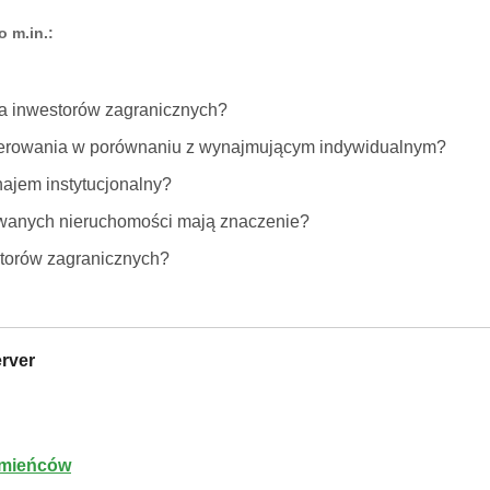
 m.in.:
la inwestorów zagranicznych?
ferowania w porównaniu z wynajmującym indywidualnym?
ajem instytucjonalny?
wanych nieruchomości mają znaczenie?
estorów zagranicznych?
rver
rumieńców