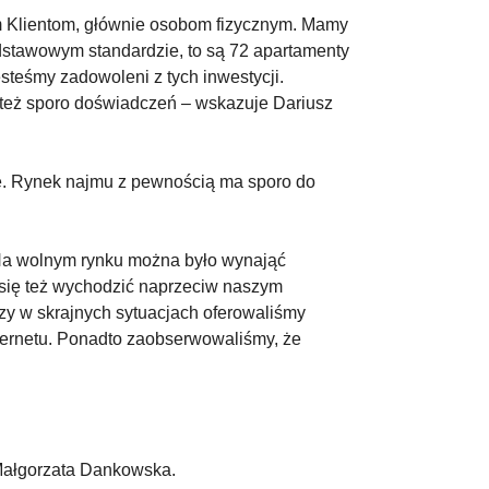
ym Klientom, głównie osobom fizycznym. Mamy
dstawowym standardzie, to są 72 apartamenty
steśmy zadowoleni z tych inwestycji.
 też sporo doświadczeń – wskazuje Dariusz
ne. Rynek najmu z pewnością ma sporo do
 Na wolnym rynku można było wynająć
y się też wychodzić naprzeciw naszym
zy w skrajnych sytuacjach oferowaliśmy
nternetu. Ponadto zaobserwowaliśmy, że
 Małgorzata Dankowska.