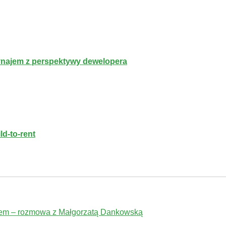
najem z perspektywy dewelopera
d-to-rent
jem – rozmowa z Małgorzatą Dankowską