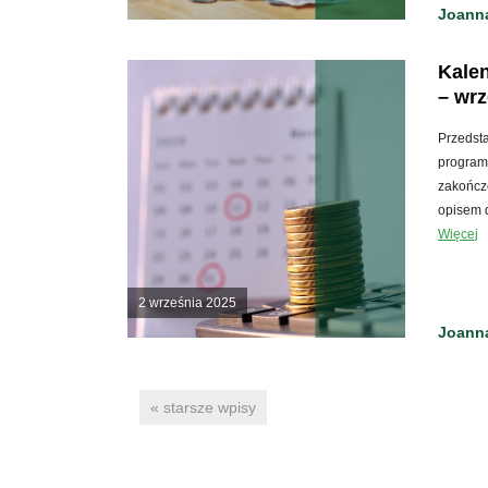
Joanna
Kalen
– wrz
Przedst
program
zakończe
opisem d
Więcej
2 września 2025
Joanna
« starsze wpisy