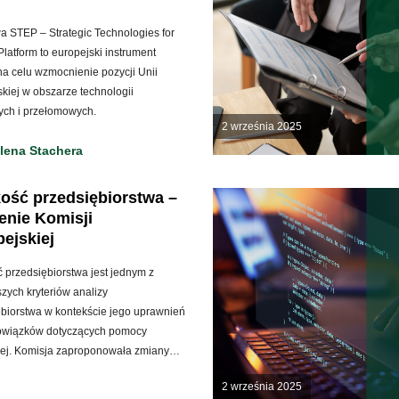
wa STEP – Strategic Technologies for
latform to europejski instrument
a celu wzmocnienie pozycji Unii
kiej w obszarze technologii
ych i przełomowych.
2 września 2025
lena Stachera
ość przedsiębiorstwa –
enie Komisji
ejskiej
 przedsiębiorstwa jest jednym z
jszych kryteriów analizy
ębiorstwa w kontekście jego uprawnień
owiązków dotyczących pomocy
nej. Komisja zaproponowała zmiany…
2 września 2025