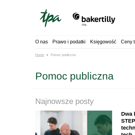
Skip
to
content
O nas
Prawo i podatki
Księgowość
Ceny t
Home
Pomoc publiczna
Pomoc publiczna
Najnowsze posty
Dwa 
STEP
techn
tech