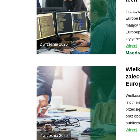
Inicjaty
Europe P
mający n
Europejs
krytyczn
2 września 2025
Więcej
Magda
Wielk
zalec
Europ
Wielkość
istotnie
przedsi
oraz ob
publicz
Więcej
2 września 2025