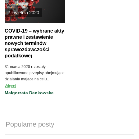
7 kwietnia 2020
COVID-19 – wybrane akty
prawne i zestawienie
nowych terminów
sprawozdawczości
podatkowej
31 marca 2020 r. zostały
opublikowane przepisy obejmujące
działania mające na celu
przeciwdziałanie negatywnym
Więcej
skutkom pandemii koronawirusa.
Małgorzata Dankowska
Popularne posty