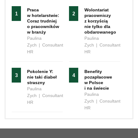
Praca
Wolontariat
1
2
w hotelarstwie:
pracowniczy
Coraz trudniej
z korzyścią
o pracowników
nie tylko dla
w branży
obdarowanego
Paulina
Paulina
Zych
|
Consultant
Zych
|
Consultant
HR
HR
Pokolenie Y:
Benefity
3
4
nie taki diabeł
pozapłacowe
straszny
w Polsce
i na świecie
Paulina
Paulina
Zych
|
Consultant
Zych
|
Consultant
HR
HR