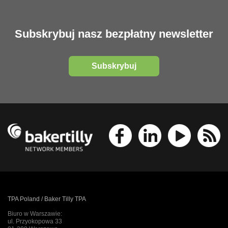
Subskrybuj nasz bezpłatny newsletter
Subskrybuj
TPA Poland / Baker Tilly TPA
Biuro w Warszawie:
ul. Przyokopowa 33