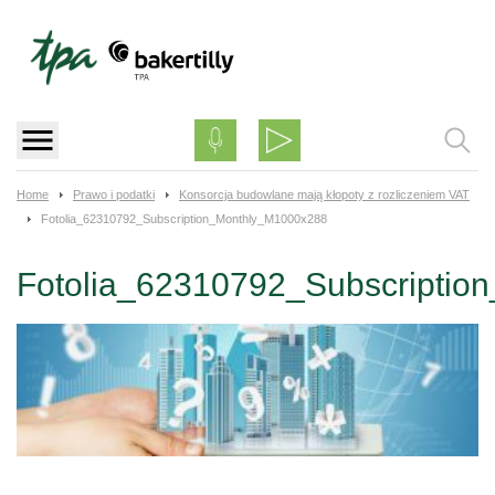
Skip
to
content
Home
Prawo i podatki
Konsorcja budowlane mają kłopoty z rozliczeniem VAT
Fotolia_62310792_Subscription_Monthly_M1000x288
Fotolia_62310792_Subscripti