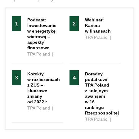
Podcast:
Webinar:
1
2
Inwestowanie
Kariera
w energetykę
w finansach
wiatrową –
TPA Poland
|
aspekty
finansowe
TPA Poland
|
Korekty
Doradcy
3
4
w rozliczeniach
podatkowi
z ZUS –
TPA Poland
kluczowe
z kolejnym
zmiany
awansem
od 2022 r.
w 16.
rankingu
TPA Poland
|
Rzeczpospolitej
TPA Poland
|