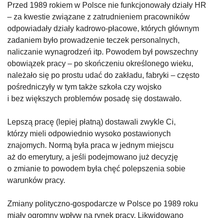
Przed 1989 rokiem w Polsce nie funkcjonowały działy HR
– za kwestie związane z zatrudnieniem pracowników
odpowiadały działy kadrowo-płacowe, których głównym
zadaniem było prowadzenie teczek personalnych,
naliczanie wynagrodzeń itp. Powodem był powszechny
obowiązek pracy – po skończeniu określonego wieku,
należało się po prostu udać do zakładu, fabryki – często
pośredniczyły w tym także szkoła czy wojsko
i bez większych problemów posadę się dostawało.
Lepszą pracę (lepiej płatną) dostawali zwykle Ci,
którzy mieli odpowiednio wysoko postawionych
znajomych. Normą była praca w jednym miejscu
aż do emerytury, a jeśli podejmowano już decyzję
o zmianie to powodem była chęć polepszenia sobie
warunków pracy.
Zmiany polityczno-gospodarcze w Polsce po 1989 roku
miały ogromny wpływ na rynek pracy. Likwidowano