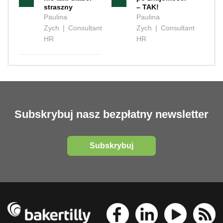
straszny
– TAK!
Paulina
Paulina
Zych
|
Consultant
Zych
|
Consultant
HR
HR
Subskrybuj nasz bezpłatny newsletter
Subskrybuj