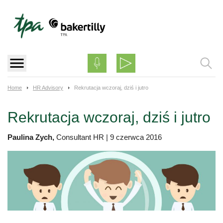
Skip
to
content
Home
HR Advisory
Rekrutacja wczoraj, dziś i jutro
Rekrutacja wczoraj, dziś i jutro
Paulina Zych,
Consultant HR
|
9 czerwca 2016