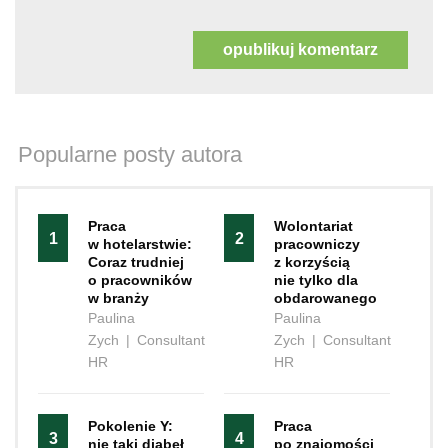
Popularne posty autora
Praca
Wolontariat
1
2
w hotelarstwie:
pracowniczy
Coraz trudniej
z korzyścią
o pracowników
nie tylko dla
w branży
obdarowanego
Paulina
Paulina
Zych
|
Consultant
Zych
|
Consultant
HR
HR
Pokolenie Y:
Praca
3
4
nie taki diabeł
po znajomości