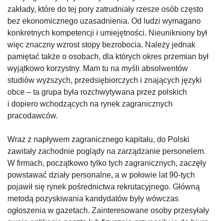
zakłady, które do tej pory zatrudniały rzesze osób często
bez ekonomicznego uzasadnienia. Od ludzi wymagano
konkretnych kompetencji i umiejętności. Nieunikniony był
więc znaczny wzrost stopy bezrobocia. Należy jednak
pamiętać także o osobach, dla których okres przemian był
wyjątkowo korzystny. Mam tu na myśli absolwentów
studiów wyższych, przedsiębiorczych i znających języki
obce – ta grupa była rozchwytywana przez polskich
i dopiero wchodzących na rynek zagranicznych
pracodawców.
Wraz z napływem zagranicznego kapitału, do Polski
zawitały zachodnie poglądy na zarządzanie personelem.
W firmach, początkowo tylko tych zagranicznych, zaczęły
powstawać działy personalne, a w połowie lat 90-tych
pojawił się rynek pośrednictwa rekrutacyjnego. Główną
metodą pozyskiwania kandydatów były wówczas
ogłoszenia w gazetach. Zainteresowane osoby przesyłały