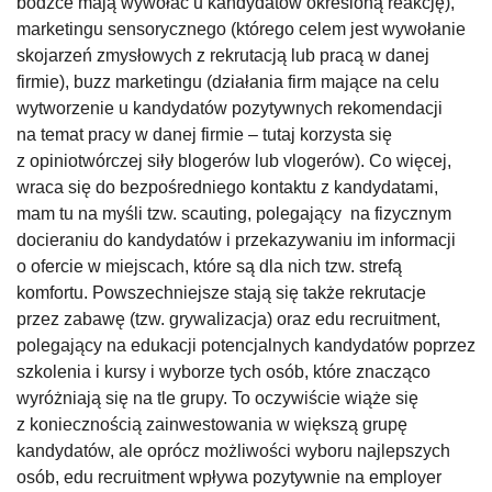
bodźce mają wywołać u kandydatów określoną reakcję),
marketingu sensorycznego (którego celem jest wywołanie
skojarzeń zmysłowych z rekrutacją lub pracą w danej
firmie), buzz marketingu (działania firm mające na celu
wytworzenie u kandydatów pozytywnych rekomendacji
na temat pracy w danej firmie – tutaj korzysta się
z opiniotwórczej siły blogerów lub vlogerów). Co więcej,
wraca się do bezpośredniego kontaktu z kandydatami,
mam tu na myśli tzw. scauting, polegający na fizycznym
docieraniu do kandydatów i przekazywaniu im informacji
o ofercie w miejscach, które są dla nich tzw. strefą
komfortu. Powszechniejsze stają się także rekrutacje
przez zabawę (tzw. grywalizacja) oraz edu recruitment,
polegający na edukacji potencjalnych kandydatów poprzez
szkolenia i kursy i wyborze tych osób, które znacząco
wyróżniają się na tle grupy. To oczywiście wiąże się
z koniecznością zainwestowania w większą grupę
kandydatów, ale oprócz możliwości wyboru najlepszych
osób, edu recruitment wpływa pozytywnie na employer