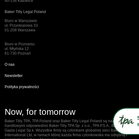
40-156 Katowice
Baker Tilly Legal Poland
Biuro w Warszawie:
ul. Przyokopowa 33
01-208 Warszawa
Biuro w Poznaniu:
ul. Młyńska 12
61-730 Poznań
O nas
Newsletter
Polityka prywatności
Now, for tomorrow
Baker Tilly TPA, TPA Poland oraz Baker Tilly Legal Poland są nazwami
handlowymi odpowiednio Baker Tilly TPA Sp. z o.o., TPA P.S.A., Baker Tilly
Gajda Legal Sp.k. Wszystkie firmy są członkami globalnej sieci Baker Tilly
International Ltd, w ramach której każda firma członkowska ma odrębną i