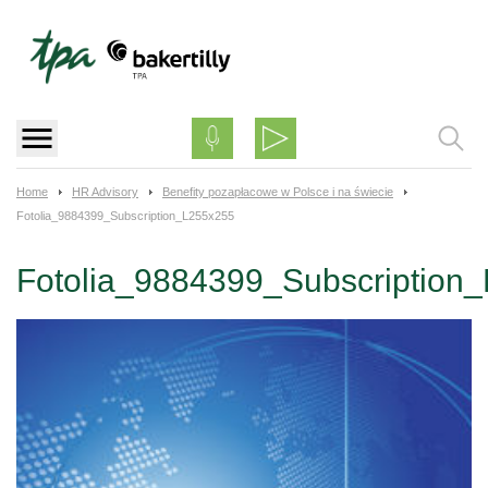
Skip
to
content
Home
HR Advisory
Benefity pozapłacowe w Polsce i na świecie
Fotolia_9884399_Subscription_L255x255
Fotolia_9884399_Subscription