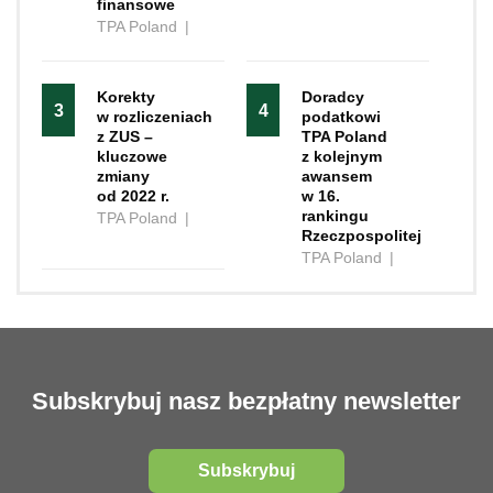
finansowe
TPA Poland
|
Korekty
Doradcy
3
4
w rozliczeniach
podatkowi
z ZUS –
TPA Poland
kluczowe
z kolejnym
zmiany
awansem
od 2022 r.
w 16.
rankingu
TPA Poland
|
Rzeczpospolitej
TPA Poland
|
Subskrybuj nasz bezpłatny newsletter
Subskrybuj