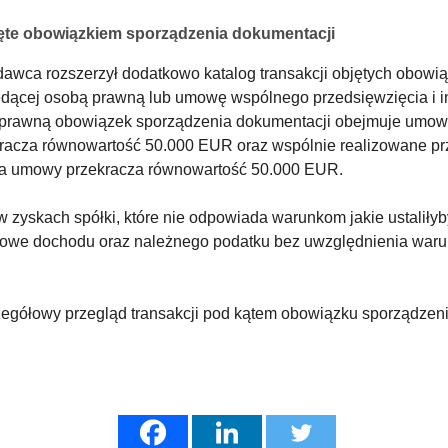
ęte obowiązkiem sporządzenia dokumentacji
wodawca rozszerzył dodatkowo katalog transakcji objętych obo
będącej osobą prawną lub umowę wspólnego przedsięwzięcia i 
prawną obowiązek sporządzenia dokumentacji obejmuje umowy s
acza równowartość 50.000 EUR oraz wspólnie realizowane prze
ia umowy przekracza równowartość 50.000 EUR.
 zyskach spółki, które nie odpowiada warunkom jakie ustaliły
kowe dochodu oraz należnego podatku bez uwzględnienia war
zczegółowy przegląd transakcji pod kątem obowiązku sporządz