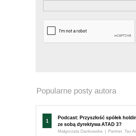
Popularne posty autora
Podcast: Przyszłość spółek holdi
1
ze sobą dyrektywa ATAD 3?
Małgorzata Dankowska
|
Partner, Tax A