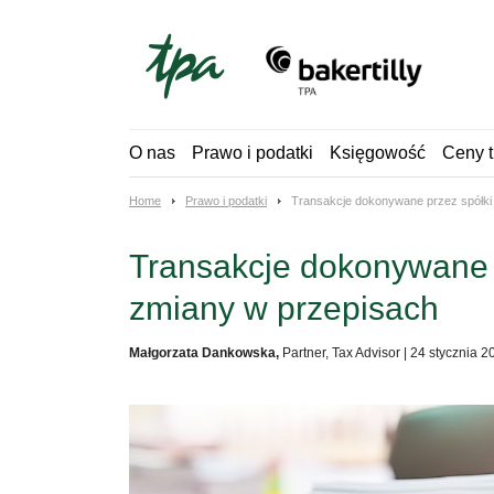
Skip
to
content
O nas
Prawo i podatki
Księgowość
Ceny t
Home
Prawo i podatki
Transakcje dokonywane przez spółki
Transakcje dokonywane 
zmiany w przepisach
Małgorzata Dankowska,
Partner, Tax Advisor
|
24 stycznia 2