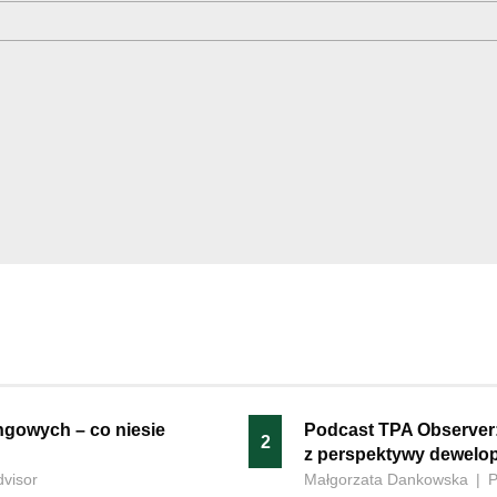
ngowych – co niesie
Podcast TPA Observer
2
z perspektywy dewelo
dvisor
Małgorzata Dankowska
|
P