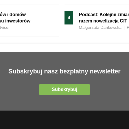
ków i domów
Podcast: Kolejne zmia
4
iku inwestorów
razem nowelizacja CIT 
dvisor
Małgorzata Dankowska
|
P
Subskrybuj nasz bezpłatny newsletter
Subskrybuj