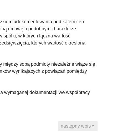
wiązkiem udokumentowania pod kątem cen
inną umowę o podobnym charakterze.
półki, w których łączna wartość
dsięwzięcia, których wartość określona
by między sobą podmioty niezależne wiąże się
unków wynikających z powiązań pomiędzy
enia wymaganej dokumentacji we współpracy
następny wpis »