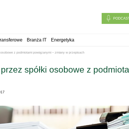
PODCAS
ransferowe
Branża IT
Energetyka
 osobowe z podmiotami powiązanymi – zmiany w przepisach
przez spółki osobowe z podmiot
017