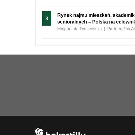
Rynek najmu mieszkań, akademi
3
senioralnych – Polska na celown
Małgorzata Dankowska
|
Partner, Tax A