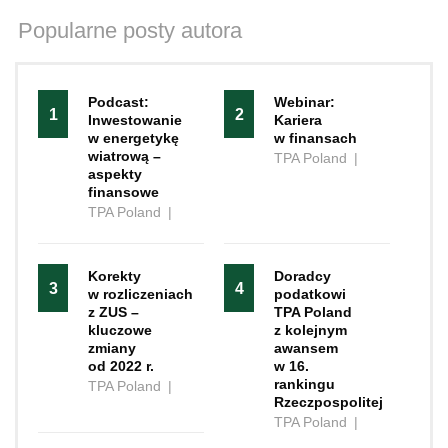
Popularne posty autora
Podcast:
Webinar:
1
2
Inwestowanie
Kariera
w energetykę
w finansach
wiatrową –
TPA Poland
|
aspekty
finansowe
TPA Poland
|
Korekty
Doradcy
3
4
w rozliczeniach
podatkowi
z ZUS –
TPA Poland
kluczowe
z kolejnym
zmiany
awansem
od 2022 r.
w 16.
rankingu
TPA Poland
|
Rzeczpospolitej
TPA Poland
|