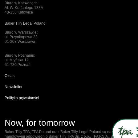
Biuro w Katowicach:
Al. W. Korfantego 138A
40-156 Katowice
Baker Tilly Legal Poland
Biuro w Warszawie:
ul. Przyokopowa 33
01-208 Warszawa
Biuro w Poznaniu:
ul. Młyńska 12
61-730 Poznań
O nas
Newsletter
Polityka prywatności
Now, for tomorrow
Baker Tilly TPA, TPA Poland oraz Baker Tilly Legal Poland są nazwami
handlowymi odpowiednio Baker Tilly TPA Sp. z o.o., TPA P.S.A., Baker Tilly