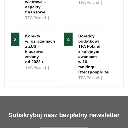
wiatrową –
TPA Poland
|
aspekty
finansowe
TPA Poland
|
Korekty
Doradcy
3
4
w rozliczeniach
podatkowi
z ZUS –
TPA Poland
kluczowe
z kolejnym
zmiany
awansem
od 2022 r.
w 16.
rankingu
TPA Poland
|
Rzeczpospolitej
TPA Poland
|
Subskrybuj nasz bezpłatny newsletter