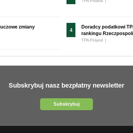
TPA Poland
|
kluczowe zmiany
Doradcy podatkowi TP
4
rankingu Rzeczpospoli
TPA Poland
|
Subskrybuj nasz bezpłatny newsletter
Subskrybuj