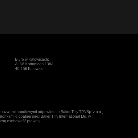
Biuro w Katowicach:
Al. W. Korfantego 138A
40-156 Katowice
ą nazwami handlowymi odpowiednio Baker Tilly TPA Sp. z o.o.,
złonkami globalnej sieci Baker Tilly International Ltd, w
leżną osobowość prawną.