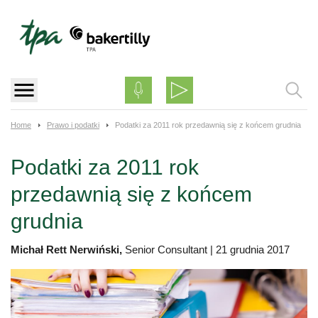
Skip
to
content
Home
Prawo i podatki
Podatki za 2011 rok przedawnią się z końcem grudnia
Podatki za 2011 rok
przedawnią się z końcem
grudnia
Michał Rett Nerwiński,
Senior Consultant
|
21 grudnia 2017