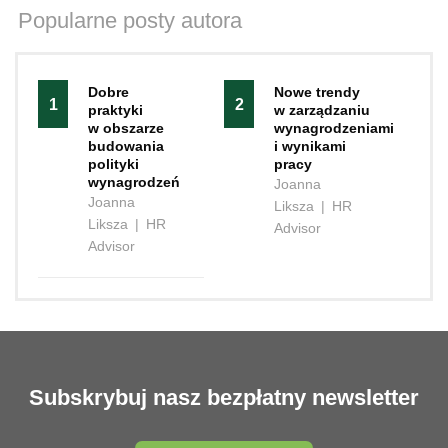
Popularne posty autora
Dobre
Nowe trendy
1
2
praktyki
w zarządzaniu
w obszarze
wynagrodzeniami
budowania
i wynikami
polityki
pracy
wynagrodzeń
Joanna
Joanna
Liksza
|
HR
Liksza
|
HR
Advisor
Advisor
Subskrybuj nasz bezpłatny newsletter