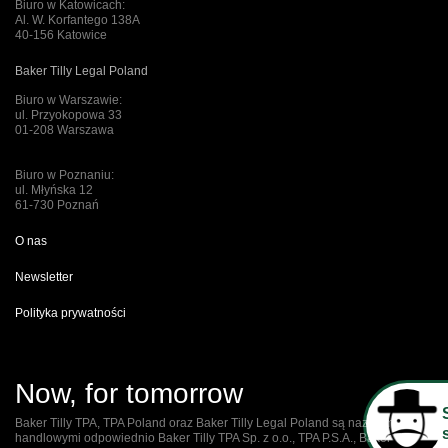
Biuro w Katowicach:
Al. W. Korfantego 138A
40-156 Katowice
Baker Tilly Legal Poland
Biuro w Warszawie:
ul. Przyokopowa 33
01-208 Warszawa
Biuro w Poznaniu:
ul. Młyńska 12
61-730 Poznań
O nas
Newsletter
Polityka prywatności
Now, for tomorrow
Baker Tilly TPA, TPA Poland oraz Baker Tilly Legal Poland są nazwami
handlowymi odpowiednio Baker Tilly TPA Sp. z o.o., TPA P.S.A., Baker Tilly