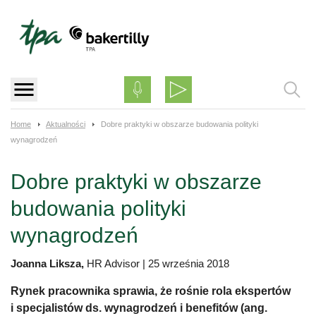
Skip
to
content
Home
Aktualności
Dobre praktyki w obszarze budowania polityki
wynagrodzeń
Dobre praktyki w obszarze
budowania polityki
wynagrodzeń
Joanna Liksza,
HR Advisor
|
25 września 2018
Rynek pracownika sprawia, że rośnie rola ekspertów
i specjalistów ds. wynagrodzeń i benefitów (ang.