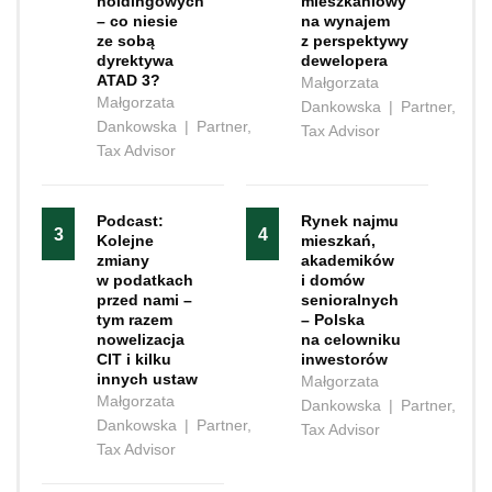
holdingowych
mieszkaniowy
– co niesie
na wynajem
ze sobą
z perspektywy
dyrektywa
dewelopera
ATAD 3?
Małgorzata
Małgorzata
Dankowska
|
Partner,
Dankowska
|
Partner,
Tax Advisor
Tax Advisor
Podcast:
Rynek najmu
3
4
Kolejne
mieszkań,
zmiany
akademików
w podatkach
i domów
przed nami –
senioralnych
tym razem
– Polska
nowelizacja
na celowniku
CIT i kilku
inwestorów
innych ustaw
Małgorzata
Małgorzata
Dankowska
|
Partner,
Dankowska
|
Partner,
Tax Advisor
Tax Advisor