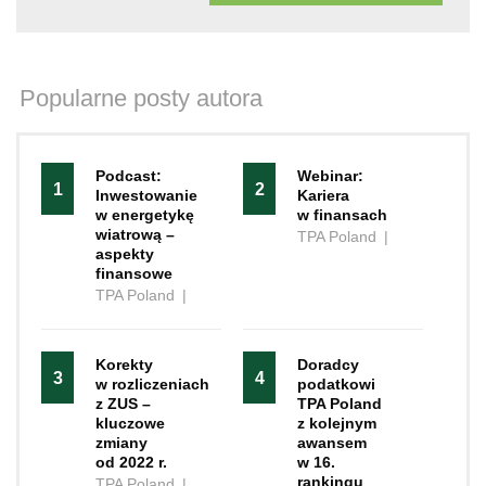
Popularne posty autora
Podcast:
Webinar:
1
2
Inwestowanie
Kariera
w energetykę
w finansach
wiatrową –
TPA Poland
|
aspekty
finansowe
TPA Poland
|
Korekty
Doradcy
3
4
w rozliczeniach
podatkowi
z ZUS –
TPA Poland
kluczowe
z kolejnym
zmiany
awansem
od 2022 r.
w 16.
rankingu
TPA Poland
|