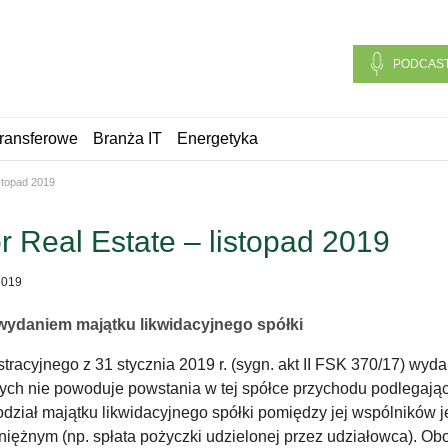
PODCAS
ransferowe
Branża IT
Energetyka
istopad 2019
or Real Estate – listopad 2019
2019
ydaniem majątku likwidacyjnego spółki
acyjnego z 31 stycznia 2019 r. (sygn. akt II FSK 370/17) wyda
żnych nie powoduje powstania w tej spółce przychodu podlega
ał majątku likwidacyjnego spółki pomiędzy jej wspólników je
niężnym (np. spłata pożyczki udzielonej przez udziałowca). O