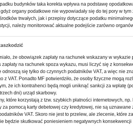
zypadku budynków taka korekta wpływa na podstawę opodatkowa
, gdyż organy podatkowe nie wypowiadały się do tej pory w tym 
rodków trwałych, jak i przepisy dotyczące podatku minimalnego
tycji, należy monitorować aktualne podejście zarówno organów
 zaszkodzić
ało, że obowiązek zapłaty na rachunek wskazany w wykazie p
as zapłaty na rachunek spoza wykazu, musi liczyć się z konse
 odnoszą się tylko do czynnych podatników VAT, a więc nie zn
o z VAT. Ponadto MF potwierdziło, że osoby fizyczne mogą roz
 tym, że ich kontrahenci będą mogli uniknąć sankcji za wpłatę (
trzech dni) urząd skarbowy.
, które korzystają z tzw. szybkich płatności internetowych, n
aty za pomocą karty debetowej czy kredytowej, nie są uznawane 
odatników VAT. Skoro nie jest to przelew, ale zlecenie, które 
em nie będzie skutkować poniesieniem negatywnych konsekwencj