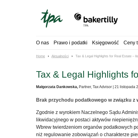
Skip
to
content
O nas
Prawo i podatki
Księgowość
Ceny t
Home
Aktualności
Tax & Legal Highlights for Real Estate – l
Tax & Legal Highlights f
Małgorzata Dankowska,
Partner, Tax Advisor
|
21 listopada 
Brak przychodu podatkowego w związku z w
Zgodnie z wyrokiem Naczelnego Sądu Administr
likwidacyjnego w postaci aktywów niepienię
Wbrew twierdzeniom organów podatkowych podzi
niż regulowanie zobowiązań o charakterze pie