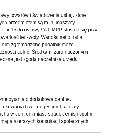
awy towarów i świadczenia usług, które
órych przedmiotem są m.in. maszyny
ik nr 15 do ustawy VAT. MPP stosuje się przy
rtość tej kwoty. Wartość netto trafia
na nim zgromadzone podatnik może
należności celne. Środkami zgromadzonymi
eczna jest zgoda naczelnika urzędu
zne pytania o dodatkową daninę.
atkowania tzw. congestion tax miały
chu w centrum miast, spadek emisji spalin
wymaga szerszych konsultacji społecznych.