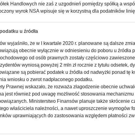
ółek Handlowych nie zaś z uzgodnień pomiędzy spółką a wspól
czony wyrok NSA wpisuje się w korzystną dla podatników linię
podatku u źródła
sów wyjaśniło, że w I kwartale 2020 r. planowane są dalsze zmi
wiązują obecnie wyłącznie w odniesieniu do poboru u źródła 
 dochodowego od osób prawnych zostały częściowo zawieszone
rezydentów wyniosą powyżej 2 mln zł rocznie z tytułu odsetek, d
owiązane są pobierać podatek u źródła od nadwyżki ponad tę kw
ania wniosku o zwrot nadpłaconego podatku.
ety Prawnej wskazało, że rozważa złagodzenie obecnie uchwal
rana jest również pod uwagę możliwość stosowania mechanizmu
owiązanych. Ministerstwo Finansów planuje także skrócenie c
istego właściciela należności, a nawet uproszczenie wymogów 
unków uprawniających do zastosowania względem płatności zwo