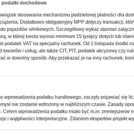
ż podatki dochodowe
owiązek stosowania mechanizmu podzielonej płatności dla dost
bciążenia. Dodatkowo obligatoryjny MPP dotyczy transakcji, kt
ia do pojazdów silnikowych. Szczegółowy wykaz stanowi załączn
, w której kwota wynosi minimum 15 tysięcy złotych lub równowa
st podatek VAT na specjalny rachunek. Od 1 listopada środki 
od towarów i usług, ale także CIT, PIT, podatek akcyzowy czy 
ć w dowolny sposób. Aby przekazać je na inny rachunek, koni
ie wprowadzenia podatku handlowego, zaczęły pojawiać się lic
omysł nie zostanie wdrożony w najbliższym czasie. Zasady opod
 Celem wprowadzenia podatku miało być m.in. zmniejszenie ru
sje i wątpliwości interpretacyjne. Zdaniem ekspertów projekt 