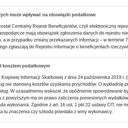
stych może wpływać na obowiązki podatkowe
stał Centralny Rejestr Beneficjentów, czyli elektroniczny reje
ospodarcze mają obowiązek zgłoszenia danych do rejestru nie p
 a w przypadku zmiany przekazanych informacji – w terminie 7 
 zgłaszają do Rejestru informacje o beneficjentach rzeczywis
jest kosztem podatkowym
a Krajowej Informacji Skarbowej z dnia 24 października 2019 r
ług nie stanowią kosztów uzyskania przychodów. O wykładnię 
i usług. W uzasadnieniu wskazał, że opóźnienie spowodowane by
 z powyższym ma on prawo zaliczenia poniesionych wydatków 
wada wykonania. Zgodnie z art. 16 ust. 1 pkt 22 ustawy CIT, nie
ma tu znaczenia czy szkoda powstała z winy wykonawcy.