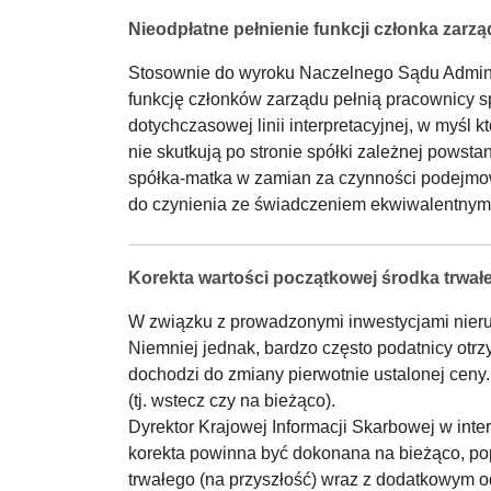
Nieodpłatne pełnienie funkcji członka zarz
Stosownie do wyroku Naczelnego Sądu Administr
funkcję członków zarządu pełnią pracownicy s
dotychczasowej linii interpretacyjnej, w myśl 
nie skutkują po stronie spółki zależnej pows
spółka-matka w zamian za czynności podejmowa
do czynienia ze świadczeniem ekwiwalentnym, 
Korekta wartości początkowej środka trwa
W związku z prowadzonymi inwestycjami nier
Niemniej jednak, bardzo często podatnicy otr
dochodzi do zmiany pierwotnie ustalonej ceny
(tj. wstecz czy na bieżąco).
Dyrektor Krajowej Informacji Skarbowej w inte
korekta powinna być dokonana na bieżąco, p
trwałego (na przyszłość) wraz z dodatkowym 