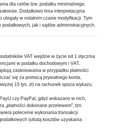
nia dla celów tzw. podatku minimalnego.
zakresie. Dodatkowo linia interpretacyjna
 ulegały w ostatnim czasie modyfikacji. Tym
 podatkowych, jak i sądów administracyjnych.
odatników VAT wejdzie w życie od 1 stycznia
kwencjami w podatku dochodowym i VAT.
ajdują zastosowania w przypadku płatności
liczać się za pomocą prywatnego konta,
powyżej 15 tys. zł) na rachunek spoza wykazu.
p. PayU czy PayPal, gdyż wskazano w nich,
za „płatności dokonane przelewem”, tzn.
zawiera polecenie wykonania transakcji
i podatkowych (utratą kosztów uzyskania