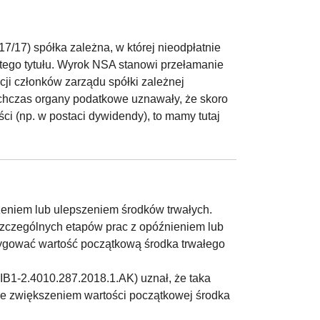
7/17) spółka zależna, w której nieodpłatnie
 tego tytułu. Wyrok NSA stanowi przełamanie
kcji członków zarządu spółki zależnej
ychczas organy podatkowe uznawały, że skoro
i (np. w postaci dywidendy), to mamy tutaj
eniem lub ulepszeniem środków trwałych.
oszczególnych etapów prac z opóźnieniem lub
orygować wartość początkową środka trwałego
DIB1-2.4010.287.2018.1.AK) uznał, że taka
e zwiększeniem wartości początkowej środka