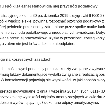
ądu spółki zależnej stanowi dla niej przychód podatkowy
acyjnego z dnia 30 października 2019 r. (sygn. akt II FSK 371
półki właścicielskiej powinna rozpoznać przychód podatkowy z
której pełnienie przez osoby zatrudnione przez spółkę matkę fun
taniem przychodu podatkowego z nieodpłatnych świadczeń. Dot
ne przez jej pracowników uzyska w przyszłości szereg korzyśc
a zatem nie jest to świadczenie nieodpłatne.
łego na korzystnych zasadach
uchomościowymi podatnicy ponoszą koszty związane z wytworz
zymują faktury dokumentujące wydatki związane z realizacją p
. W konsekwencji pojawiają się wątpliwości, w jaki sposób sk
rpretacji indywidualnej z dnia 7 września 2018 r. (sygn. 0111-K
oprzez zmianę wysokości odpisów amortyzacyjnych w związku z
odpisem wyrównującym już dokonane odpisy amortyzacyjne.