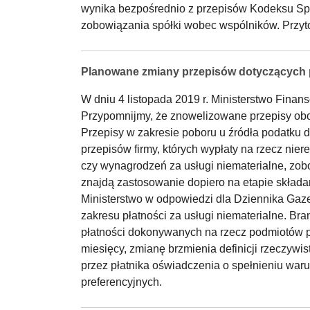
wynika bezpośrednio z przepisów Kodeksu Sp
zobowiązania spółki wobec wspólników. Przyto
Planowane zmiany przepisów dotyczących 
W dniu 4 listopada 2019 r. Ministerstwo Finan
Przypomnijmy, że znowelizowane przepisy obo
Przepisy w zakresie poboru u źródła podatku
przepisów firmy, których wypłaty na rzecz nie
czy wynagrodzeń za usługi niematerialne, zob
znajdą zastosowanie dopiero na etapie skład
Ministerstwo w odpowiedzi dla Dziennika Gaz
zakresu płatności za usługi niematerialne. B
płatności dokonywanych na rzecz podmiotów p
miesięcy, zmianę brzmienia definicji rzeczyw
przez płatnika oświadczenia o spełnieniu war
preferencyjnych.