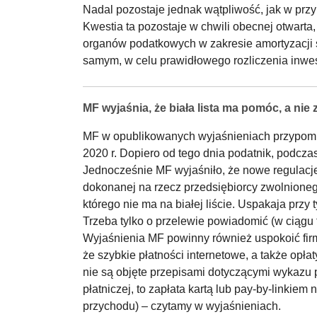
Nadal pozostaje jednak wątpliwość, jak w pr
Kwestia ta pozostaje w chwili obecnej otwarta
organów podatkowych w zakresie amortyzacji ś
samym, w celu prawidłowego rozliczenia inwes
MF wyjaśnia, że biała lista ma pomóc, a nie
MF w opublikowanych wyjaśnieniach przypomni
2020 r. Dopiero od tego dnia podatnik, podcz
Jednocześnie MF wyjaśniło, że nowe regulacje
dokonanej na rzecz przedsiębiorcy zwolnioneg
którego nie ma na białej liście. Uspakaja przy
Trzeba tylko o przelewie powiadomić (w ciągu 
Wyjaśnienia MF powinny również uspokoić firmy
że szybkie płatności internetowe, a także opł
nie są objęte przepisami dotyczącymi wykazu p
płatniczej, to zapłata kartą lub pay-by-linki
przychodu) – czytamy w wyjaśnieniach.