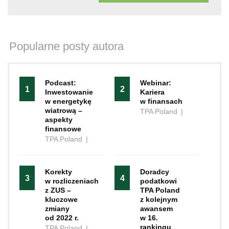
Popularne posty autora
Podcast:
Webinar:
1
2
Inwestowanie
Kariera
w energetykę
w finansach
wiatrową –
TPA Poland
|
aspekty
finansowe
TPA Poland
|
Korekty
Doradcy
3
4
w rozliczeniach
podatkowi
z ZUS –
TPA Poland
kluczowe
z kolejnym
zmiany
awansem
od 2022 r.
w 16.
rankingu
TPA Poland
|