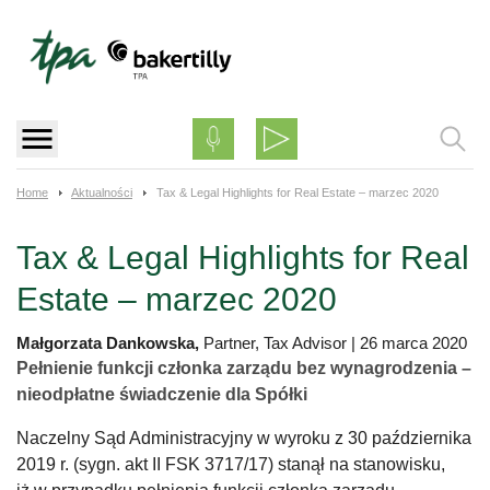
Skip
to
content
Home
Aktualności
Tax & Legal Highlights for Real Estate – marzec 2020
Tax & Legal Highlights for Real
Estate – marzec 2020
Małgorzata Dankowska,
Partner, Tax Advisor
|
26 marca 2020
Pełnienie funkcji członka zarządu bez wynagrodzenia –
nieodpłatne świadczenie dla Spółki
Naczelny Sąd Administracyjny w wyroku z 30 października
2019 r. (sygn. akt II FSK 3717/17) stanął na stanowisku,