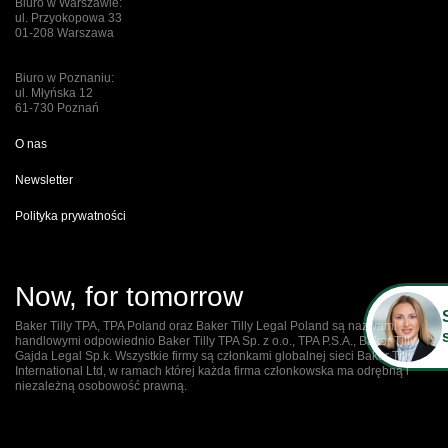
Biuro w Warszawie:
ul. Przyokopowa 33
01-208 Warszawa
Biuro w Poznaniu:
ul. Młyńska 12
61-730 Poznań
O nas
Newsletter
Polityka prywatności
Now, for tomorrow
Baker Tilly TPA, TPA Poland oraz Baker Tilly Legal Poland są nazwami
handlowymi odpowiednio Baker Tilly TPA Sp. z o.o., TPA P.S.A., Baker Tilly
Gajda Legal Sp.k. Wszystkie firmy są członkami globalnej sieci Baker Tilly
International Ltd, w ramach której każda firma członkowska ma odrębną i
niezależną osobowość prawną.