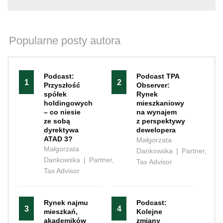
Popularne posty autora
Podcast:
Podcast TPA
1
2
Przyszłość
Observer:
spółek
Rynek
holdingowych
mieszkaniowy
– co niesie
na wynajem
ze sobą
z perspektywy
dyrektywa
dewelopera
ATAD 3?
Małgorzata
Małgorzata
Dankowska
|
Partner,
Dankowska
|
Partner,
Tax Advisor
Tax Advisor
Rynek najmu
Podcast:
3
4
mieszkań,
Kolejne
akademików
zmiany