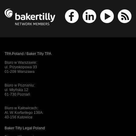
TPA Poland / Baker Tilly TPA
Biuro w Warszawie:
ul. Przyokopowa 33
01-208 Warszawa
Biuro w Poznaniu:
ul. Młyńska 12
61-730 Poznań
Biuro w Katowicach:
Al. W. Korfantego 138A
40-156 Katowice
Baker Tilly Legal Poland