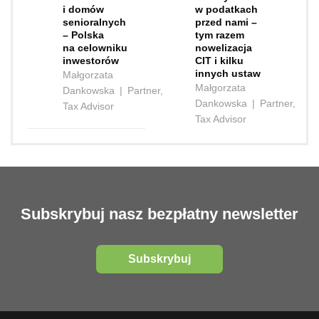
i domów
w podatkach
senioralnych
przed nami –
– Polska
tym razem
na celowniku
nowelizacja
inwestorów
CIT i kilku
innych ustaw
Małgorzata
Małgorzata
Dankowska
|
Partner,
Dankowska
|
Partner,
Tax Advisor
Tax Advisor
Subskrybuj nasz bezpłatny newsletter
Subskrybuj