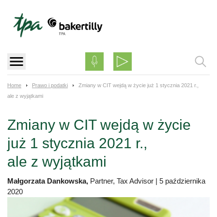
Skip
to
content
Home
Prawo i podatki
Zmiany w CIT wejdą w życie już 1 stycznia 2021 r.,
ale z wyjątkami
Zmiany w CIT wejdą w życie
już 1 stycznia 2021 r.,
ale z wyjątkami
Małgorzata Dankowska,
Partner, Tax Advisor
|
5 października
2020