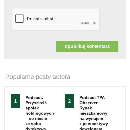
Popularne posty autora
Podcast:
Podcast TPA
1
2
Przyszłość
Observer:
spółek
Rynek
holdingowych
mieszkaniowy
– co niesie
na wynajem
ze sobą
z perspektywy
dyrektywa
dewelopera