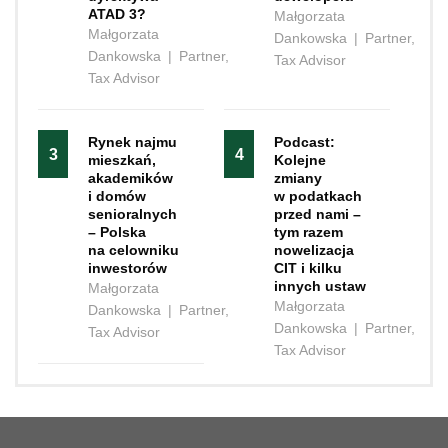
ATAD 3?
Małgorzata
Małgorzata
Dankowska
|
Partner,
Dankowska
|
Partner,
Tax Advisor
Tax Advisor
Rynek najmu
Podcast:
3
4
mieszkań,
Kolejne
akademików
zmiany
i domów
w podatkach
senioralnych
przed nami –
– Polska
tym razem
na celowniku
nowelizacja
inwestorów
CIT i kilku
innych ustaw
Małgorzata
Małgorzata
Dankowska
|
Partner,
Dankowska
|
Partner,
Tax Advisor
Tax Advisor