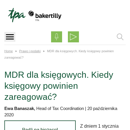
Skip
to
content
Home
Prawo i podatki
MDR dla księgowych. Kiedy księgowy powinien
zareagować?
MDR dla księgowych. Kiedy
księgowy powinien
zareagować?
Ewa Banaszak,
Head of Tax Coordination
|
20 października
2020
Z dniem 1 stycznia