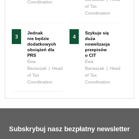
Coordination
of Tax
Coordination
Jednak
Szykuje się
3
4
nie będzie
duża
dodatkowych
nowelizacja
obciążeń dla
przepisów
PRS
o CIT
Ewa
Ewa
Banaszak
|
Head
Banaszak
|
Head
of Tax
of Tax
Coordination
Coordination
Subskrybuj nasz bezpłatny newsletter