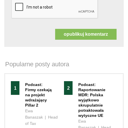
Popularne posty autora
Podcast:
Podcast:
1
2
Firmy czekają
Raportowanie
na projekt
MDR: Polska
wdrażający
wyjątkowo
Pillar 2
skrupulatnie
potraktowała
Ewa
wytyczne UE
Banaszak
|
Head
Ewa
of Tax
Banaszak
|
Head