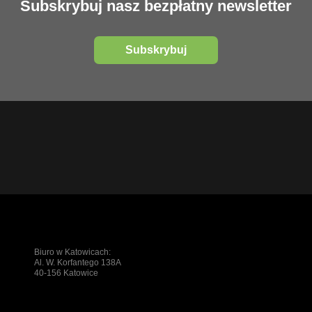
Subskrybuj nasz bezpłatny newsletter
Subskrybuj
Biuro w Katowicach:
Al. W. Korfantego 138A
40-156 Katowice