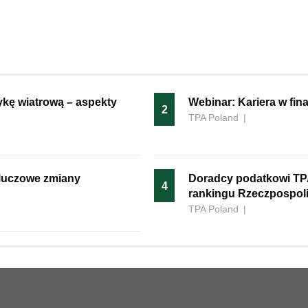
ykę wiatrową – aspekty
Webinar: Kariera w fi
2
TPA Poland
|
kluczowe zmiany
Doradcy podatkowi TP
4
rankingu Rzeczpospoli
TPA Poland
|