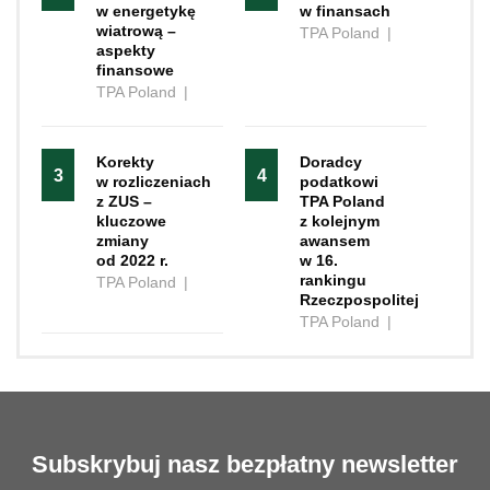
w energetykę
w finansach
wiatrową –
TPA Poland
|
aspekty
finansowe
TPA Poland
|
Korekty
Doradcy
3
4
w rozliczeniach
podatkowi
z ZUS –
TPA Poland
kluczowe
z kolejnym
zmiany
awansem
od 2022 r.
w 16.
rankingu
TPA Poland
|
Rzeczpospolitej
TPA Poland
|
Subskrybuj nasz bezpłatny newsletter