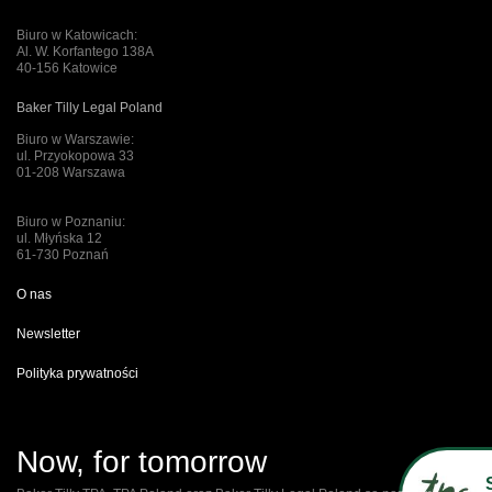
Biuro w Katowicach:
Al. W. Korfantego 138A
40-156 Katowice
Baker Tilly Legal Poland
Biuro w Warszawie:
ul. Przyokopowa 33
01-208 Warszawa
Biuro w Poznaniu:
ul. Młyńska 12
61-730 Poznań
O nas
Newsletter
Polityka prywatności
Now, for tomorrow