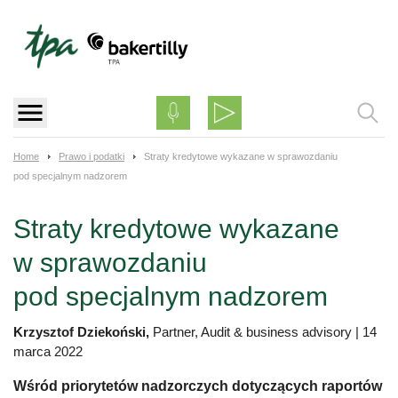
Skip
to
content
Home
Prawo i podatki
Straty kredytowe wykazane w sprawozdaniu
pod specjalnym nadzorem
Straty kredytowe wykazane
w sprawozdaniu
pod specjalnym nadzorem
Krzysztof Dziekoński,
Partner, Audit & business advisory
|
14
marca 2022
Wśród priorytetów nadzorczych dotyczących raportów