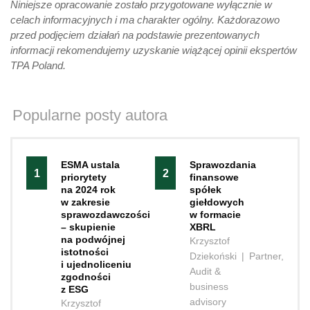
Niniejsze opracowanie zostało przygotowane wyłącznie w
celach informacyjnych i ma charakter ogólny. Każdorazowo
przed podjęciem działań na podstawie prezentowanych
informacji rekomendujemy uzyskanie wiążącej opinii ekspertów
TPA Poland.
Popularne posty autora
ESMA ustala
Sprawozdania
1
2
priorytety
finansowe
na 2024 rok
spółek
w zakresie
giełdowych
sprawozdawczości
w formacie
– skupienie
XBRL
na podwójnej
Krzysztof
istotności
Dziekoński
|
Partner,
i ujednoliceniu
Audit &
zgodności
business
z ESG
advisory
Krzysztof