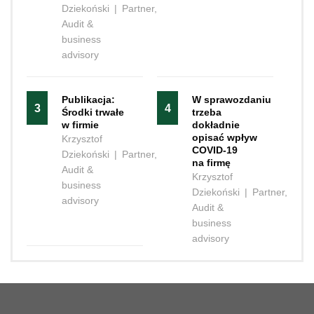
Dziekoński
|
Partner,
Audit &
business
advisory
Publikacja:
W sprawozdaniu
3
4
Środki trwałe
trzeba
w firmie
dokładnie
opisać wpływ
Krzysztof
COVID-19
Dziekoński
|
Partner,
na firmę
Audit &
Krzysztof
business
Dziekoński
|
Partner,
advisory
Audit &
business
advisory