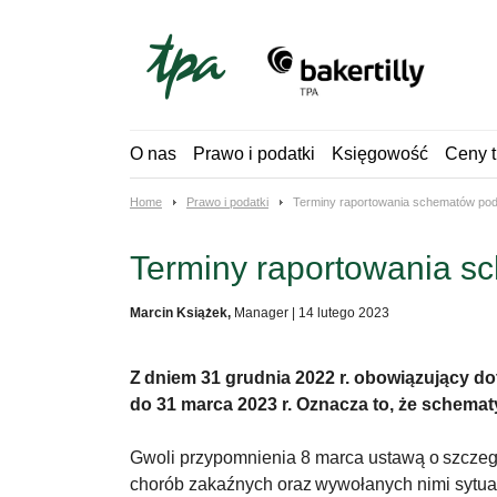
Skip
to
content
O nas
Prawo i podatki
Księgowość
Ceny t
Home
Prawo i podatki
Terminy raportowania schematów po
Terminy raportowania 
Marcin Książek,
Manager
|
14 lutego 2023
Z dniem 31 grudnia 2022 r. obowiązujący d
do 31 marca 2023 r. Oznacza to, że schema
Gwoli przypomnienia 8 marca ustawą o szczeg
chorób zakaźnych oraz wywołanych nimi sytuac