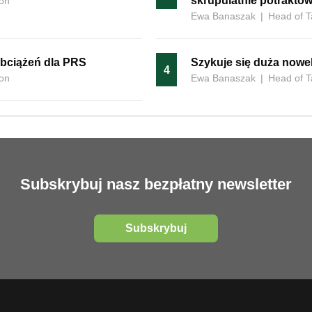
skrupulatnie potrakto
ion
Ewa Banaszak
|
Head of T
bciążeń dla PRS
Szykuje się duża nowel
4
ion
Ewa Banaszak
|
Head of T
Subskrybuj nasz bezpłatny newsletter
Subskrybuj