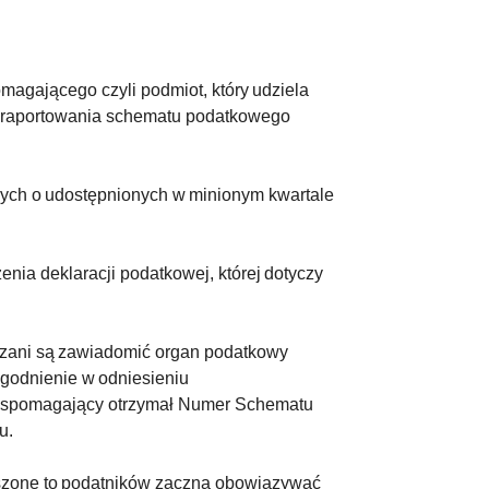
magającego czyli podmiot, który udziela
k raportowania schematu podatkowego
ych o udostępnionych w minionym kwartale
nia deklaracji podatkowej, której dotyczy
ązani są zawiadomić organ podatkowy
zgodnienie w odniesieniu
j wspomagający otrzymał Numer Schematu
u.
eszone to podatników zaczną obowiązywać