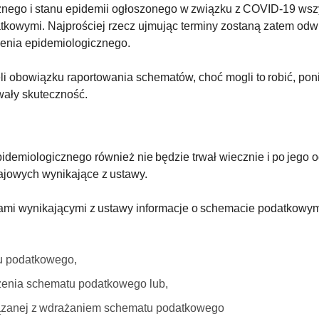
znego i stanu epidemii ogłoszonego w związku z COVID-19 wsz
kowymi. Najprościej rzecz ujmując terminy zostaną zatem odwi
ożenia epidemiologicznego.
eli obowiązku raportowania schematów, choć mogli to robić, pon
wały skuteczność.
pidemiologicznego również nie będzie trwał wiecznie i po jeg
ajowych wynikające z ustawy.
nami wynikającymi z ustawy informacje o schemacie podatkowym
u podatkowego,
żenia schematu podatkowego lub,
iązanej z wdrażaniem schematu podatkowego