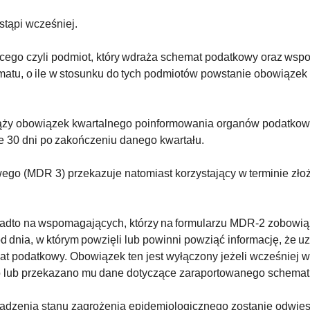
stąpi wcześniej.
ącego czyli podmiot, który wdraża schemat podatkowy oraz wspo
atu, o ile w stosunku do tych podmiotów powstanie obowiąze
ąży obowiązek kwartalnego poinformowania organów podatkow
 30 dni po zakończeniu danego kwartału.
go (MDR 3) przekazuje natomiast korzystający w terminie złoże
nadto na wspomagających, którzy na formularzu MDR-2 zobowi
od dnia, w którym powzięli lub powinni powziąć informację, że u
at podatkowy. Obowiązek ten jest wyłączony jeżeli wcześnie
o lub przekazano mu dane dotyczące zaraportowanego schemat
wadzenia stanu zagrożenia epidemiologicznego zostanie odwi