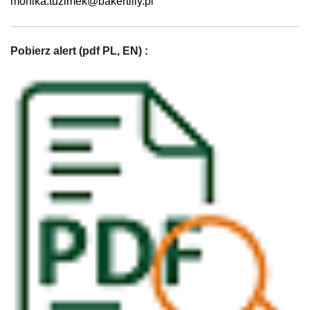
monika.tuzimek@bakertilly.pl
Pobierz alert (pdf PL, EN) :