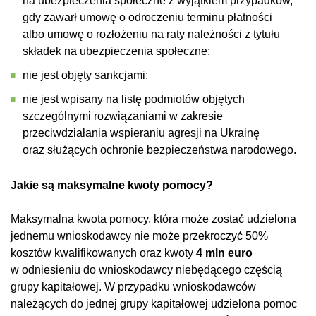
na ubezpieczenia społeczne z wyjątkiem przypadków,
gdy zawarł umowę o odroczeniu terminu płatności
albo umowę o rozłożeniu na raty należności z tytułu
składek na ubezpieczenia społeczne;
nie jest objęty sankcjami;
nie jest wpisany na listę podmiotów objętych
szczególnymi rozwiązaniami w zakresie
przeciwdziałania wspieraniu agresji na Ukrainę
oraz służących ochronie bezpieczeństwa narodowego.
Jakie są maksymalne kwoty pomocy?
Maksymalna kwota pomocy, która może zostać́ udzielona
jednemu wnioskodawcy nie może przekroczyć́ 50%
kosztów kwalifikowanych oraz kwoty
4 mln euro
w odniesieniu do wnioskodawcy niebędącego częścią
grupy kapitałowej. W przypadku wnioskodawców
należących do jednej grupy kapitałowej udzielona pomoc