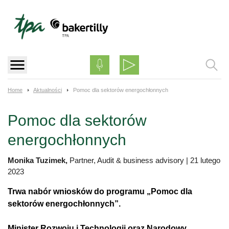
Skip
to
content
Home
Aktualności
Pomoc dla sektorów energochłonnych
Pomoc dla sektorów
energochłonnych
Monika Tuzimek,
Partner, Audit & business advisory
|
21 lutego
2023
Trwa nabór wniosków do programu „Pomoc dla
sektorów energochłonnych”.
Minister Rozwoju i Technologii oraz Narodowy