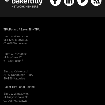
TPA Poland / Baker Tilly TPA
Biuro w Warszawie:
ul. Przyokopowa 33
01-208 Warszawa
Biuro w Poznaniu:
ul. Młyńska 12
61-730 Poznań
Biuro w Katowicach:
Al. W. Korfantego 138A
40-156 Katowice
Baker Tilly Legal Poland
Biuro w Warszawie:
ul. Przyokopowa 33
01-208 Warszawa