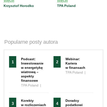
Więcej
Więcej
cen energii i gazu. Tempo wzrostu
Polskiego Ładu.
inflacji i stóp procentowych hamuje.
Krzysztof Horodko
TPA Poland
Popularne posty autora
Podcast:
Webinar:
1
2
Inwestowanie
Kariera
w energetykę
w finansach
wiatrową –
TPA Poland
|
aspekty
finansowe
TPA Poland
|
Korekty
Doradcy
3
4
w rozliczeniach
podatkowi