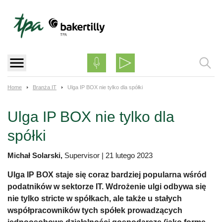
Skip
to
content
Home
Branża IT
Ulga IP BOX nie tylko dla spółki
Ulga IP BOX nie tylko dla
spółki
Michał Solarski,
Supervisor
|
21 lutego 2023
Ulga IP BOX staje się coraz bardziej popularna wśród
podatników w sektorze IT. Wdrożenie ulgi odbywa się
nie tylko stricte w spółkach, ale także u stałych
współpracowników tych spółek prowadzących