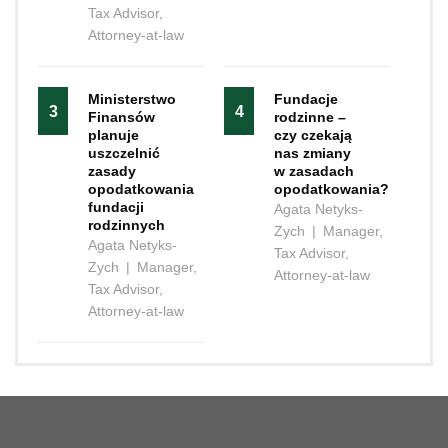
Tax Advisor,
Attorney-at-law
Ministerstwo
Fundacje
3
4
Finansów
rodzinne –
planuje
czy czekają
uszczelnić
nas zmiany
zasady
w zasadach
opodatkowania
opodatkowania?
fundacji
Agata Netyks-
rodzinnych
Zych
|
Manager,
Agata Netyks-
Tax Advisor,
Zych
|
Manager,
Attorney-at-law
Tax Advisor,
Attorney-at-law