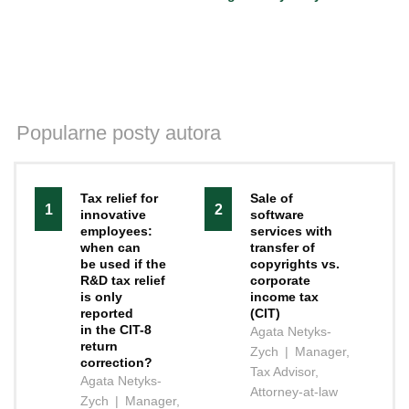
Popularne posty autora
Tax relief for
Sale of
1
2
innovative
software
employees:
services with
when can
transfer of
be used if the
copyrights vs.
R&D tax relief
corporate
is only
income tax
reported
(CIT)
in the CIT-8
Agata Netyks-
return
Zych
|
Manager,
correction?
Tax Advisor,
Agata Netyks-
Attorney-at-law
Zych
|
Manager,