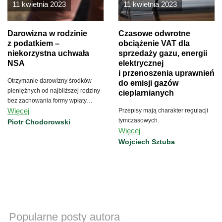
11 kwietnia 2023
11 kwietnia 2023
Darowizna w rodzinie
Czasowe odwrotne
z podatkiem –
obciążenie VAT dla
niekorzystna uchwała
sprzedaży gazu, energii
NSA
elektrycznej
i przenoszenia uprawnień
Otrzymanie darowizny środków
do emisji gazów
pieniężnych od najbliższej rodziny
cieplarnianych
bez zachowania formy wpłaty
Więcej
bezgotówkowej nie skorzysta ze
Przepisy mają charakter regulacji
zwolnienia od podatku.
tymczasowych.
Piotr Chodorowski
Więcej
Wojciech Sztuba
Popularne posty autora