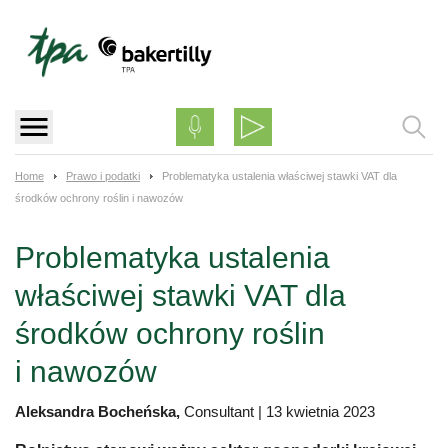
Skip
to
content
Home
Prawo i podatki
Problematyka ustalenia właściwej stawki VAT dla
środków ochrony roślin i nawozów
Problematyka ustalenia
właściwej stawki VAT dla
środków ochrony roślin
i nawozów
Aleksandra Bocheńska,
Consultant
|
13 kwietnia 2023