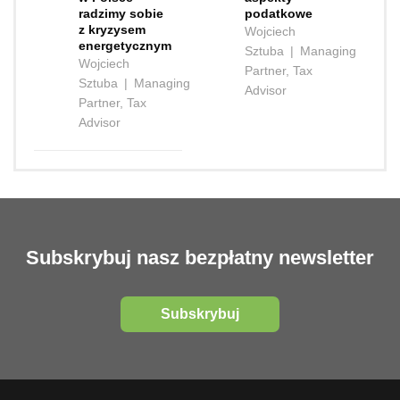
radzimy sobie
podatkowe
z kryzysem
Wojciech
energetycznym
Sztuba
|
Managing
Wojciech
Partner, Tax
Sztuba
|
Managing
Advisor
Partner, Tax
Advisor
Subskrybuj nasz bezpłatny newsletter
Subskrybuj