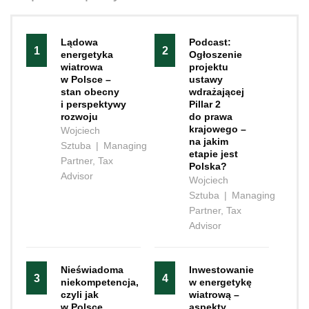
Lądowa
Podcast:
1
2
energetyka
Ogłoszenie
wiatrowa
projektu
w Polsce –
ustawy
stan obecny
wdrażającej
i perspektywy
Pillar 2
rozwoju
do prawa
krajowego –
Wojciech
na jakim
Sztuba
|
Managing
etapie jest
Partner, Tax
Polska?
Advisor
Wojciech
Sztuba
|
Managing
Partner, Tax
Advisor
Nieświadoma
Inwestowanie
3
4
niekompetencja,
w energetykę
czyli jak
wiatrową –
w Polsce
aspekty