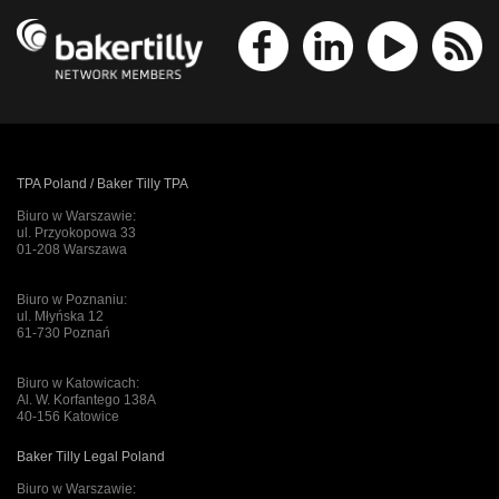
TPA Poland / Baker Tilly TPA
Biuro w Warszawie:
ul. Przyokopowa 33
01-208 Warszawa
Biuro w Poznaniu:
ul. Młyńska 12
61-730 Poznań
Biuro w Katowicach:
Al. W. Korfantego 138A
40-156 Katowice
Baker Tilly Legal Poland
Biuro w Warszawie: