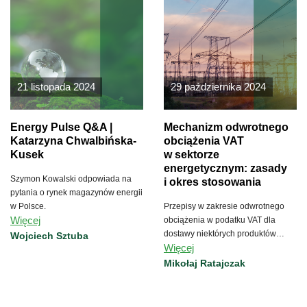
21 listopada 2024
29 października 2024
Energy Pulse Q&A |
Mechanizm odwrotnego
Katarzyna Chwalbińska-
obciążenia VAT
Kusek
w sektorze
energetycznym: zasady
Szymon Kowalski odpowiada na
i okres stosowania
pytania o rynek magazynów energii
w Polsce.
Przepisy w zakresie odwrotnego
Więcej
obciążenia w podatku VAT dla
dostawy niektórych produktów
Wojciech Sztuba
Więcej
energetycznych weszły w życie
1.04.2023 r. jako rozwiązanie
Mikołaj Ratajczak
tymczasowe.