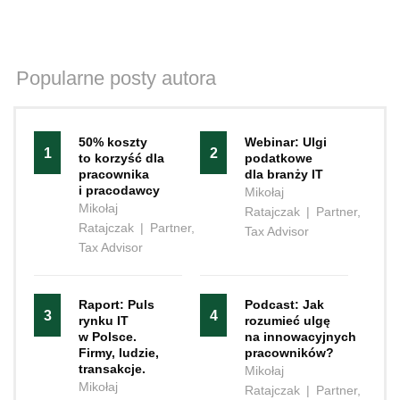
Popularne posty autora
50% koszty
Webinar: Ulgi
1
2
to korzyść dla
podatkowe
pracownika
dla branży IT
i pracodawcy
Mikołaj
Mikołaj
Ratajczak
|
Partner,
Ratajczak
|
Partner,
Tax Advisor
Tax Advisor
Raport: Puls
Podcast: Jak
3
4
rynku IT
rozumieć ulgę
w Polsce.
na innowacyjnych
Firmy, ludzie,
pracowników?
transakcje.
Mikołaj
Mikołaj
Ratajczak
|
Partner,