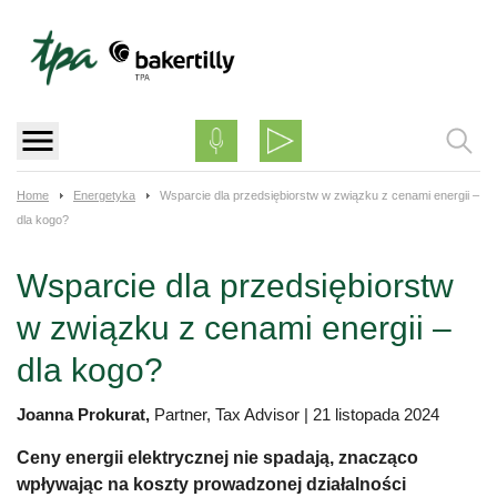
Skip
to
content
Home
Energetyka
Wsparcie dla przedsiębiorstw w związku z cenami energii –
dla kogo?
Wsparcie dla przedsiębiorstw
w związku z cenami energii –
dla kogo?
Joanna Prokurat,
Partner, Tax Advisor
|
21 listopada 2024
Ceny energii elektrycznej nie spadają, znacząco
wpływając na koszty prowadzonej działalności