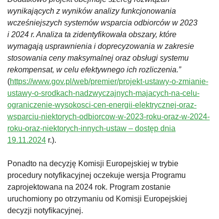
wynikających z wyników analizy funkcjonowania
wcześniejszych systemów wsparcia odbiorców w 2023
i 2024 r. Analiza ta zidentyfikowała obszary, które
wymagają usprawnienia i doprecyzowania w zakresie
stosowania ceny maksymalnej oraz obsługi systemu
rekompensat, w celu efektywnego ich rozliczenia.”
(
https://www.gov.pl/web/premier/projekt-ustawy-o-zmianie-
ustawy-o-srodkach-nadzwyczajnych-majacych-na-celu-
ograniczenie-wysokosci-cen-energii-elektrycznej-oraz-
wsparciu-niektorych-odbiorcow-w-2023-roku-oraz-w-2024-
roku-oraz-niektorych-innych-ustaw – dostęp dnia
19.11.2024
r.).
Ponadto na decyzję Komisji Europejskiej w trybie
procedury notyfikacyjnej oczekuje wersja Programu
zaprojektowana na 2024 rok. Program zostanie
uruchomiony po otrzymaniu od Komisji Europejskiej
decyzji notyfikacyjnej.