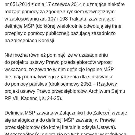
nr 651/2014 z dnia 17 czerwca 2014 r. uznające niektóre
rodzaje pomocy za zgodne z rynkiem wewnętrznym
w zastosowaniu art. 107 i 108 Traktatu, zawierające
definicję MŚP (do której wielokrotnie odwołują się inne
przepisy o pomocy publicznej) bazującą zasadniczo
na zaleceniach Komisji.
Nie można również pominąć, że w uzasadnieniu
do projektu ustawy Prawo przedsiębiorców wprost
wskazano, że zawarte w nim definicje legalne MŚP
nie mają normatywnego znaczenia dla stosowania
do pomocy państwa (druk sejmowy 2051 – Rządowy
projekt ustawy Prawo przedsiębiorców, Archiwum Sejmu
RP VIII Kadencji, s. 24-25).
Definicja MŚP zawarta w Załączniku I do Zaleceń wydaje
się analogiczna do definicji MŚP zawartej w Prawie
przedsiębiorców (do której literalnie odsyła Ustawa).
W szczególności opiera się na tych samych wskaźnikach