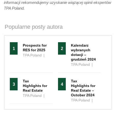
informacji rekomendujemy uzyskanie wiążącej opinii ekspertów
TPA Poland.
Popularne posty autora
Prospects for
Kalendarz
1
2
RES for 2025
wybranych
dotacji –
TPA Poland
|
grudzień 2024
TPA Poland
|
Tax
Tax
3
4
Highlights for
Highlights for
Real Estate
Real Estate –
October 2024
TPA Poland
|
TPA Poland
|