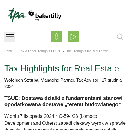
Skip
to
content
Home
Tax & Legal Highlights PL/EN
Tax Highlights for Real Estate
Tax Highlights for Real Estate
Wojciech Sztuba,
Managing Partner, Tax Advisor
|
17 grudnia
2024
TSUE: Dostawa działki z fundamentami stanowi
opodatkowaną dostawę „terenu budowlanego”
W dniu 7 listopada 2024 r. C-594/23 (Lomoco
Development and Others) zapadł ciekawy wyrok w sprawie