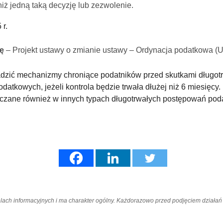
 niż jedną taką decyzję lub zezwolenie.
 r.
kę
– Projekt ustawy o zmianie ustawy – Ordynacja podatkowa
zić mechanizmy chroniące podatników przed skutkami długotrw
datkowych, jeżeli kontrola będzie trwała dłużej niż 6 miesięcy.
liczane również w innych typach długotrwałych postępowań pod
elach informacyjnych i ma charakter ogólny. Każdorazowo przed podjęciem dział