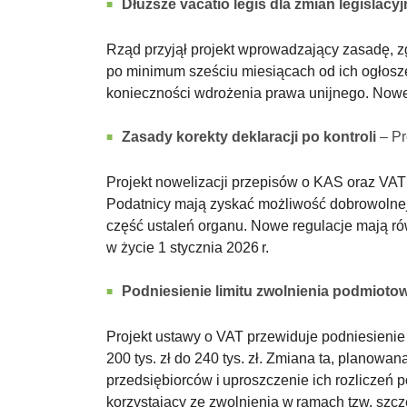
Dłuższe vacatio legis dla zmian legislac
Rząd przyjął projekt wprowadzający zasadę, 
po minimum sześciu miesiącach od ich ogłosze
konieczności wdrożenia prawa unijnego. Nowe 
Zasady korekty deklaracji po kontroli
– Pr
Projekt nowelizacji przepisów o KAS oraz VAT 
Podatnicy mają zyskać możliwość dobrowolnej ko
część ustaleń organu. Nowe regulacje mają rów
w życie 1 stycznia 2026 r.
Podniesienie limitu zwolnienia podmioto
Projekt ustawy o VAT przewiduje podniesienie
200 tys. zł do 240 tys. zł. Zmiana ta, planow
przedsiębiorców i uproszczenie ich rozliczeń 
korzystający ze zwolnienia w ramach tzw. szc