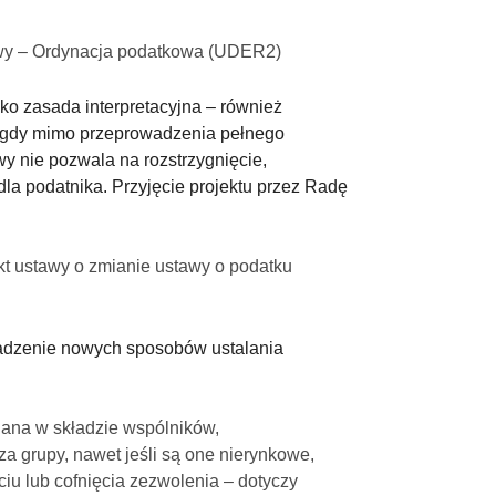
awy – Ordynacja podatkowa (UDER2)
ako zasada interpretacyjna – również
i, gdy mimo przeprowadzenia pełnego
y nie pozwala na rozstrzygnięcie,
dla podatnika. Przyjęcie projektu przez Radę
kt ustawy o zmianie ustawy o podatku
wadzenie nowych sposobów ustalania
miana w składzie wspólników,
za grupy, nawet jeśli są one nierynkowe,
u lub cofnięcia zezwolenia – dotyczy