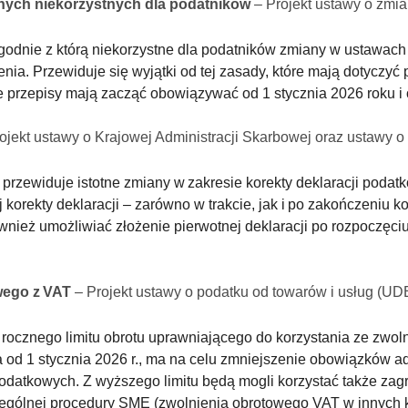
yjnych niekorzystnych dla podatników
– Projekt ustawy o zm
zgodnie z którą niekorzystne dla podatników zmiany w ustawa
nia. Przewiduje się wyjątki od tej zasady, które mają dotyczy
przepisy mają zacząć obowiązywać od 1 stycznia 2026 roku i o
ojekt ustawy o Krajowej Administracji Skarbowej oraz ustawy 
przewiduje istotne zmiany w zakresie korekty deklaracji poda
rekty deklaracji – zarówno w trakcie, jak i po zakończeniu kon
nież umożliwiać złożenie pierwotnej deklaracji po rozpoczęciu
wego z VAT
– Projekt ustawy o podatku od towarów i usług (U
 rocznego limitu obrotu uprawniającego do korzystania ze zw
ana od 1 stycznia 2026 r., ma na celu zmniejszenie obowiązków a
podatkowych. Z wyższego limitu będą mogli korzystać także zagr
zególnej procedury SME (zwolnienia obrotowego VAT w innych kr