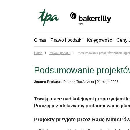
Skip
to
content
O nas
Prawo i podatki
Księgowość
Ceny t
Home
Prawo i podatki
Podsumowanie projektów zmian legis
Podsumowanie projektów
Joanna Prokurat,
Partner, Tax Advisor
|
21 maja 2025
Trwają prace nad kolejnymi propozycjami l
Poniżej przedstawiamy podsumowanie pla
Projekty przyjęte przez Radę Ministrów