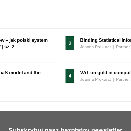
w – jak polski system
Binding Statistical Inf
2
 cz. 2.
Joanna Prokurat
|
Partner,
 SaaS model and the
VAT on gold in comput
4
Joanna Prokurat
|
Partner,
Subskrybuj nasz bezpłatny newsletter