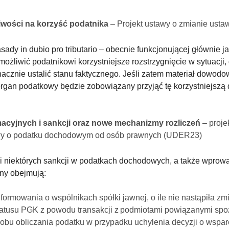
iwości na korzyść podatnika
– Projekt ustawy o zmianie ust
ady in dubio pro tributario – obecnie funkcjonującej głównie j
możliwić podatnikowi korzystniejsze rozstrzygnięcie w sytuacj
znie ustalić stanu faktycznego. Jeśli zatem materiał dowodow
organ podatkowy będzie zobowiązany przyjąć tę korzystniejszą 
acyjnych i sankcji oraz nowe mechanizmy rozliczeń
– proje
awy o podatku dochodowym od osób prawnych (UDER23)
w i niektórych sankcji w podatkach dochodowych, a także wpro
ny obejmują:
formowania o wspólnikach spółki jawnej, o ile nie nastąpiła z
 statusu PGK z powodu transakcji z podmiotami powiązanymi spo
u obliczania podatku w przypadku uchylenia decyzji o wsparci