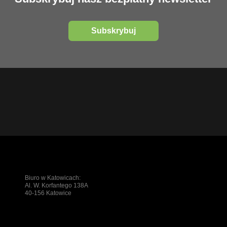
Subskrybuj
Biuro w Katowicach:
Al. W. Korfantego 138A
40-156 Katowice