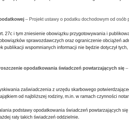
i podatkowej
– Projekt ustawy o podatku dochodowym od osó
t. 27c i tym zniesienie obowiązku przygotowywania i publikowani
 obowiązków sprawozdawczych oraz ograniczenie obciążeń adm
 publikacji wspomnianych informacji nie będzie dotyczył tych, 
proszczenie opodatkowania świadczeń powtarzających się
–
zyskiwania zaświadczenia z urzędu skarbowego potwierdzając
ątkiem od najbliższej rodziny, m.in. w ramach czynności notar
alania podstawy opodatkowania świadczeń powtarzających si
każdej raty takich świadczeń oddzielnie.