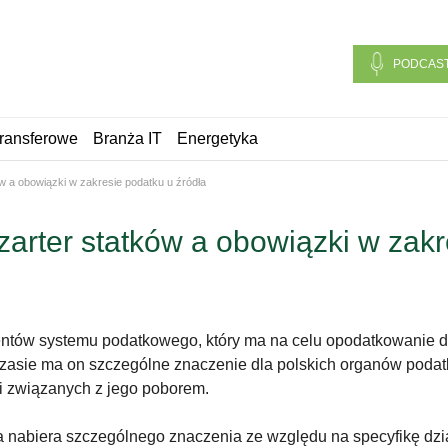
PODCAS
ransferowe
Branża IT
Energetyka
w a obowiązki w zakresie podatku u źródła
arter statków a obowiązki w zakr
ementów systemu podatkowego, który ma na celu opodatkowanie
 czasie ma on szczególne znaczenie dla polskich organów podat
ii związanych z jego poborem.
 ta nabiera szczególnego znaczenia ze względu na specyfikę d