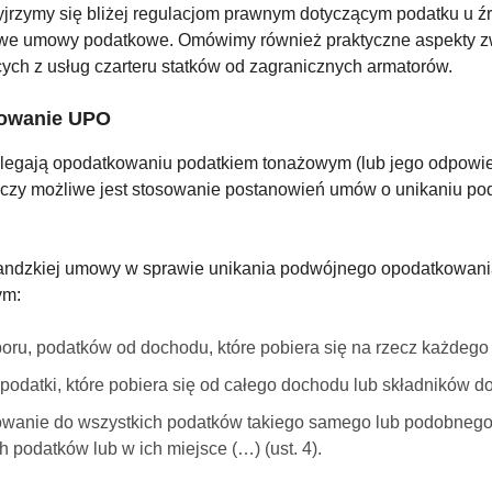
zyjrzymy się bliżej regulacjom prawnym dotyczącym podatku u źr
dowe umowy podatkowe. Omówimy również praktyczne aspekty z
cych z usług czarteru statków od zagranicznych armatorów.
sowanie UPO
odlegają opodatkowaniu podatkiem tonażowym (lub jego odpowied
, czy możliwe jest stosowanie postanowień umów o unikaniu 
irlandzkiej umowy w sprawie unikania podwójnego opodatkowani
ym:
ru, podatków od dochodu, które pobiera się na rzecz każdego 
odatki, które pobiera się od całego dochodu lub składników do
owanie do wszystkich podatków takiego samego lub podobnego r
podatków lub w ich miejsce (…) (ust. 4).