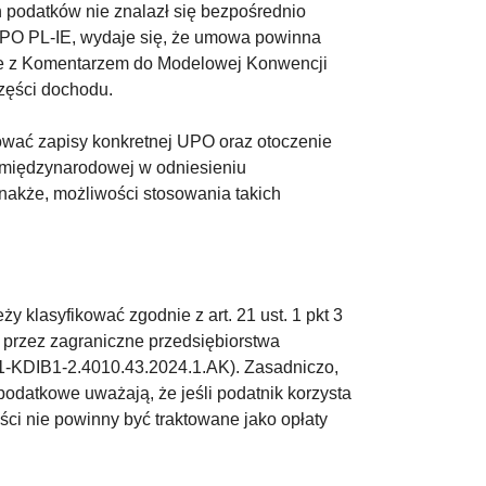
podatków nie znalazł się bezpośrednio
UPO PL-IE, wydaje się, że umowa powinna
nie z Komentarzem do Modelowej Konwencji
zęści dochodu.
ować zapisy konkretnej UPO oraz otoczenie
 międzynarodowej w odniesieniu
nakże, możliwości stosowania takich
 klasyfikować zgodnie z art. 21 ust. 1 pkt 3
h przez zagraniczne przedsiębiorstwa
111-KDIB1-2.4010.43.2024.1.AK). Zasadniczo,
odatkowe uważają, że jeśli podatnik korzysta
ści nie powinny być traktowane jako opłaty