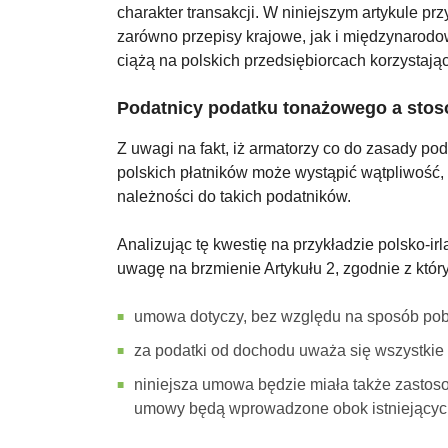
charakter transakcji. W niniejszym artykule pr
zarówno przepisy krajowe, jak i międzynaro
ciążą na polskich przedsiębiorcach korzystają
Podatnicy podatku tonażowego a sto
Z uwagi na fakt, iż armatorzy co do zasady p
polskich płatników może wystąpić wątpliwość
należności do takich podatników.
Analizując tę kwestię na przykładzie polsko-
uwagę na brzmienie Artykułu 2, zgodnie z któr
umowa dotyczy, bez względu na sposób pobo
za podatki od dochodu uważa się wszystkie p
niniejsza umowa będzie miała także zastos
umowy będą wprowadzone obok istniejących 