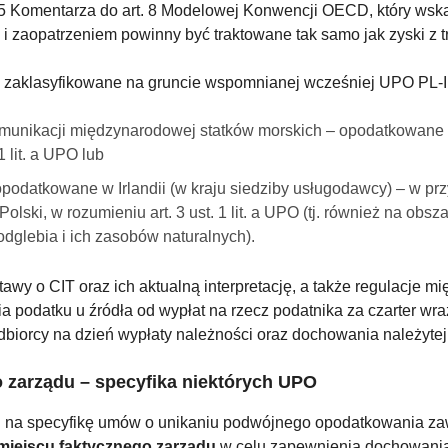
 Komentarza do art. 8 Modelowej Konwencji OECD, który wskazu
 zaopatrzeniem powinny być traktowane tak samo jak zyski z t
o zaklasyfikowane na gruncie wspomnianej wcześniej UPO PL-I
 komunikacji międzynarodowej statków morskich – opodatkowane w
 lit. a UPO lub
 opodatkowane w Irlandii (w kraju siedziby usługodawcy) – w pr
olski, w rozumieniu art. 3 ust. 1 lit. a UPO (tj. również na ob
dglebia i ich zasobów naturalnych).
wy o CIT oraz ich aktualną interpretację, a także regulacje
nia podatku u źródła od wypłat na rzecz podatnika za czarter 
odbiorcy na dzień wypłaty należności oraz dochowania należytej
 zarządu – specyfika niektórych UPO
i na specyfikę umów o unikaniu podwójnego opodatkowania za
miejscu faktycznego zarządu
w celu zapewnienia dochowania t