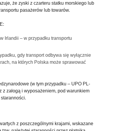
je, że zyski z czarteru statku morskiego lub
ransportu pasażerów lub towarów.
E:
 Irlandii – w przypadku transportu
zypadku, gdy transport odbywa się wyłącznie
szarach, na których Polska może sprawować
 międzynarodowe (w tym przypadku – UPO PL-
wraz z załogą i wyposażeniem, pod warunkiem
 staranności.
wartych z poszczególnymi krajami, wskazane
zw. należytej staranności przez płatnika.