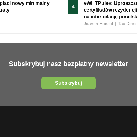
płaci nowy minimalny
#WHTPulse: Uproszcze
4
raty
certyfikatów rezydenc
na interpelację posels
Joanna Henzel
|
Tax Direc
Subskrybuj nasz bezpłatny newsletter
Subskrybuj