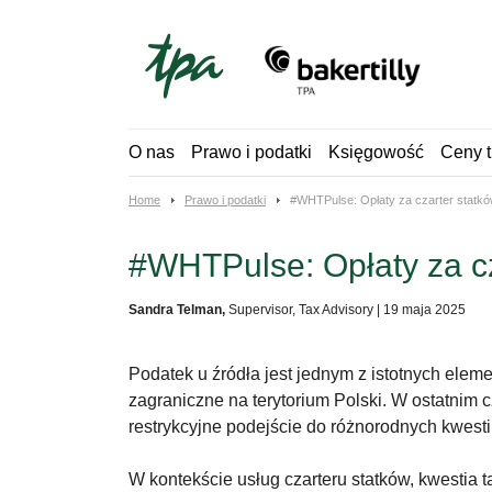
Skip
to
content
O nas
Prawo i podatki
Księgowość
Ceny t
Home
Prawo i podatki
#WHTPulse: Opłaty za czarter statkó
#WHTPulse: Opłaty za cz
Sandra Telman,
Supervisor, Tax Advisory
|
19 maja 2025
Podatek u źródła jest jednym z istotnych el
zagraniczne na terytorium Polski. W ostatnim
restrykcyjne podejście do różnorodnych kwest
W kontekście usług czarteru statków, kwestia