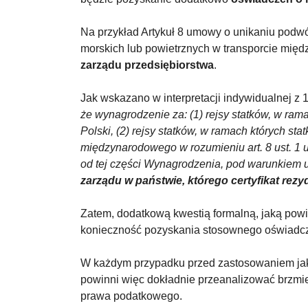
Na przykład Artykuł 8 umowy o unikaniu podw
morskich lub powietrznych w transporcie mię
zarządu przedsiębiorstwa
.
Jak wskazano w interpretacji indywidualnej z 
że wynagrodzenie za: (1) rejsy statków, w rama
Polski, (2) rejsy statków, w ramach których st
międzynarodowego w rozumieniu art. 8 ust. 1 
od tej części Wynagrodzenia, pod warunkiem u
zarządu w państwie, którego certyfikat rez
Zatem, dodatkową kwestią formalną, jaką powin
konieczność pozyskania stosownego oświadcze
W każdym przypadku przed zastosowaniem jaki
powinni więc dokładnie przeanalizować brz
prawa podatkowego.