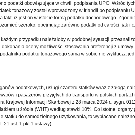
o podatki obowiązujące w chwili podpisania UPO. Wśród tych 
datek tonażowy został wprowadzony w Irlandii po podpisaniu 
a fakt, iż jest on w istocie formą podatku dochodowego. Zgod
umieć szeroko, obejmując zarówno podatki od całości, jak i c
 każdym przypadku należałoby w podobnej sytuacji przeanaliz
u dokonania oceny możliwości stosowania preferencji z umowy
 podatnika podatku tonażowego sama w sobie nie wyklucza jed
anów podatkowych, usługi czarteru statków wraz z załogą należy
towarów i pasażerów przyjętych do transportu w polskich portac
ora Krajowej Informacji Skarbowej z 28 marca 2024 r., sygn. 0
atkiem u źródła (WHT) według stawki 10%. Co istotne, organy p
uje statku do samodzielnego użytkowania, to wypłacane należno
 21 ust. 1 pkt 1 ustawy).