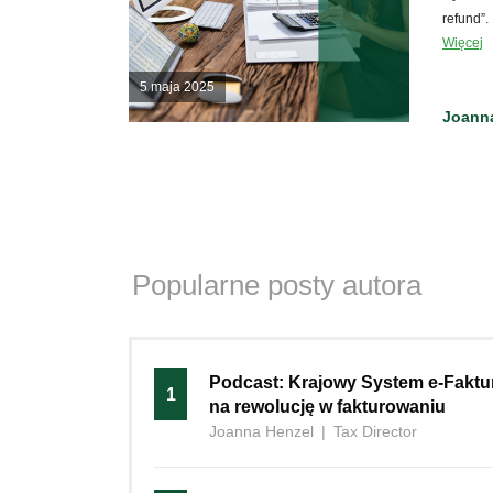
refund”.
Więcej
5 maja 2025
Joann
Popularne posty autora
Podcast: Krajowy System e-Faktur
1
na rewolucję w fakturowaniu
Joanna Henzel
|
Tax Director