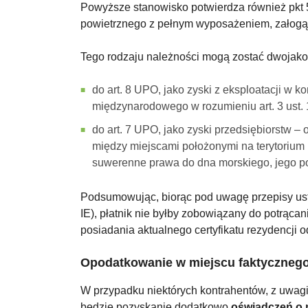
Powyższe stanowisko potwierdza również pkt 5
powietrznego z pełnym wyposażeniem, załogą i
Tego rodzaju należności mogą zostać dwojak
do art. 8 UPO, jako zyski z eksploatacji w
międzynarodowego w rozumieniu art. 3 ust. 1
do art. 7 UPO, jako zyski przedsiębiorstw –
między miejscami położonymi na terytorium P
suwerenne prawa do dna morskiego, jego po
Podsumowując, biorąc pod uwagę przepisy usta
IE), płatnik nie byłby zobowiązany do potrąca
posiadania aktualnego certyfikatu rezydencji 
Opodatkowanie w miejscu faktycznego
W przypadku niektórych kontrahentów, z uwag
będzie pozyskanie dodatkowo
oświadczeń o 