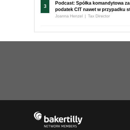
Podcast: Spółka komandytowa za
3
podatek CIT nawet w przypadku st
Joanna Henzel
|
Tax Director