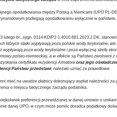
ójnego opodatkowania między Polską a Niemcami (UPO PL-DE) ok
dzynarodowym podlegają opodatkowaniu wyłącznie w państwie, 
13 lutego br., sygn. 0114-KDIP2-1.4010.681.2023.2.DK,
stanowi
ch których statki wypływają poza polskie wody terytorialne, al
atki wypływają poza wody terytorialne i poza wyłączną strefę eko
umowy polsko-niemieckiej, a w efekcie są Państwo zwolnieni z 
zyskania certyfikatu rezydencji Armatora
oraz jego oświadczen
ydencji Państwu przedstawi
, należało uznać za prawidłowe.
ni mieć na uwadze płatnicy dokonujący wypłat należności za gr
nia o miejscu faktycznego zarządu podatnika.
ejkolwiek preferencji przewidzianej w danej umowie o unikan
mienie danej UPO, w czym może pomóc doradca podatkowy doś