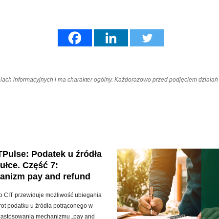
elach informacyjnych i ma charakter ogólny. Każdorazowo przed podjęciem dział
Pulse: Podatek u źródła
ułce. Część 7:
anizm pay and refund
o CIT przewiduje możliwość ubiegania
rot podatku u źródła potrąconego w
zastosowania mechanizmu „pay and