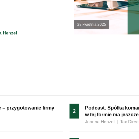
28 kwietnia 2025
a Henzel
 – przygotowanie firmy
Podcast: Spółka koma
2
w tej formie ma jeszcz
Joanna Henzel
|
Tax Direc