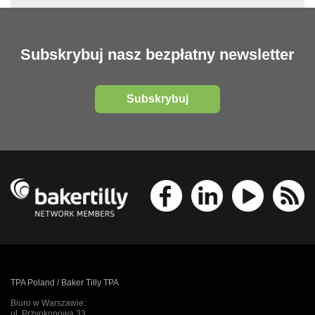
Subskrybuj nasz bezpłatny newsletter
Subskrybuj
TPA Poland / Baker Tilly TPA
Biuro w Warszawie:
ul. Przyokopowa 33