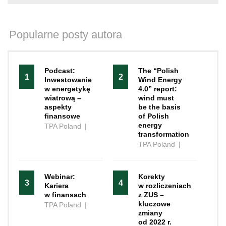
Popularne posty autora
Podcast:
The “Polish
1
2
Inwestowanie
Wind Energy
w energetykę
4.0” report:
wiatrową –
wind must
aspekty
be the basis
finansowe
of Polish
energy
TPA Poland
|
transformation
TPA Poland
|
Webinar:
Korekty
3
4
Kariera
w rozliczeniach
w finansach
z ZUS –
kluczowe
TPA Poland
|
zmiany
od 2022 r.