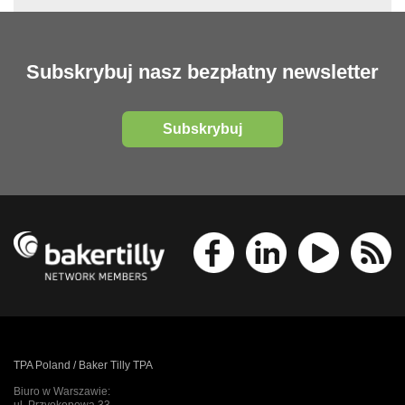
Subskrybuj nasz bezpłatny newsletter
Subskrybuj
TPA Poland / Baker Tilly TPA
Biuro w Warszawie:
ul. Przyokopowa 33