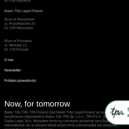
40-156 Katowice
Baker Tilly Legal Poland
Biuro w Warszawie:
ul. Przyokopowa 33
01-208 Warszawa
Biuro w Poznaniu:
ul. Młyńska 12
61-730 Poznań
O nas
Newsletter
Polityka prywatności
Now, for tomorrow
Baker Tilly TPA, TPA Poland oraz Baker Tilly Legal Poland są nazwami
handlowymi odpowiednio Baker Tilly TPA Sp. z o.o., TPA P.S.A., Baker Tilly
Gajda Legal Sp.k. Wszystkie firmy są członkami globalnej sieci Baker Tilly
International Ltd, w ramach której każda firma członkowska ma odrębną i