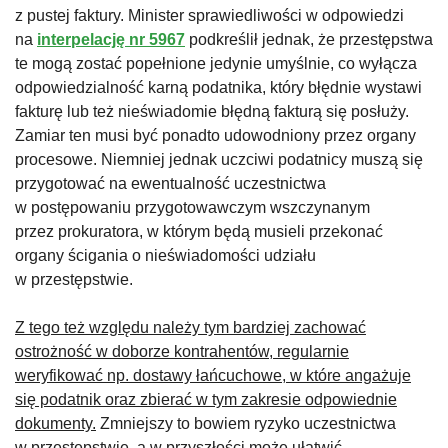
z pustej faktury. Minister sprawiedliwości w odpowiedzi
na
interpelację nr 5967
podkreślił jednak, że przestępstwa
te mogą zostać popełnione jedynie umyślnie, co wyłącza
odpowiedzialność karną podatnika, który błędnie wystawi
fakturę lub też nieświadomie błędną fakturą się posłuży.
Zamiar ten musi być ponadto udowodniony przez organy
procesowe. Niemniej jednak uczciwi podatnicy muszą się
przygotować na ewentualność uczestnictwa
w postępowaniu przygotowawczym wszczynanym
przez prokuratora, w którym będą musieli przekonać
organy ścigania o nieświadomości udziału
w przestępstwie.
Z tego też względu należy tym bardziej zachować
ostrożność w doborze kontrahentów, regularnie
weryfikować np. dostawy łańcuchowe, w które angażuje
się podatnik oraz zbierać w tym zakresie odpowiednie
dokumenty.
Zmniejszy to bowiem ryzyko uczestnictwa
w przestępstwie, a w przyszłości może ułatwić