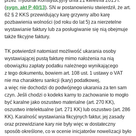
przez Trybunał Konstytucyjny dnia 21 kwietnia 2015 r.
(
sygn. akt P 40/13
). SN w postanowieniu stwierdził, że art.
62 § 2 KKS przewidujący karę grzywny albo karę
pozbawienia wolności (od roku do lat 5) za nierzetelne
wystawianie faktury lub za posługiwanie się nią obejmuje
także fikcyjne faktury.
TK potwierdził natomiast możliwość ukarania osoby
wystawiającej pustą fakturę mimo nałożenia na nią
obowiązku zapłaty podatku należnego wynikającego
z tego dokumentu, bowiem art. 108 ust. 1 ustawy o VAT
nie ma charakteru sankcji (kary) podatkowej,
a więc nie dochodzi do podwójnego ukarania za ten sam
czyn. Jeśli chodzi o kodeks karny to zachowanie to mogło
być karalne jako oszustwo materialne (art. 270 KK),
oszustwo intelektualne (art. 271 KK) lub oszustwo (art. 286
KK). Karalność wystawiania fikcyjnych faktur, jej zasady
oraz przewidziane kary nie były więc w dostateczny
sposób określone, co w ocenie inicjatorów nowelizacji było