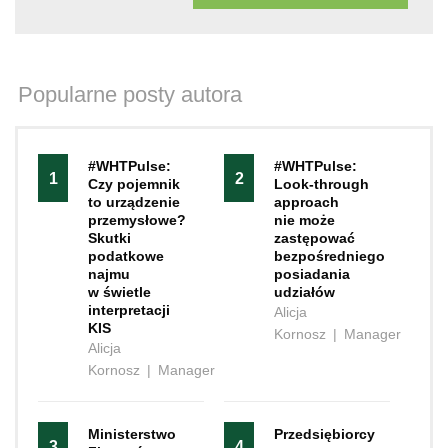
Popularne posty autora
#WHTPulse:
#WHTPulse:
1
2
Czy pojemnik
Look-through
to urządzenie
approach
przemysłowe?
nie może
Skutki
zastępować
podatkowe
bezpośredniego
najmu
posiadania
w świetle
udziałów
interpretacji
Alicja
KIS
Kornosz
|
Manager
Alicja
Kornosz
|
Manager
Ministerstwo
Przedsiębiorcy
3
4