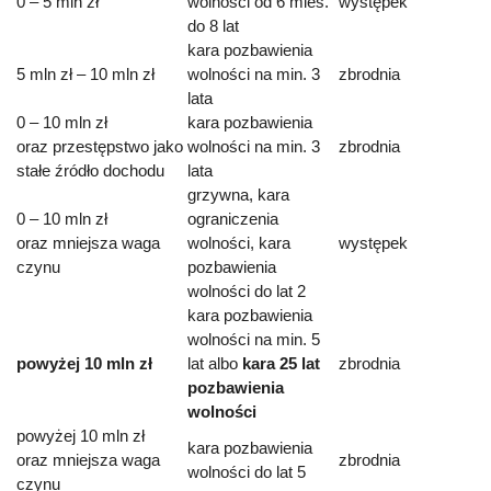
0 – 5 mln zł
wolności od 6 mies.
występek
do 8 lat
kara pozbawienia
5 mln zł – 10 mln zł
wolności na min. 3
zbrodnia
lata
0 – 10 mln zł
kara pozbawienia
oraz przestępstwo jako
wolności na min. 3
zbrodnia
stałe źródło dochodu
lata
grzywna, kara
0 – 10 mln zł
ograniczenia
oraz mniejsza waga
wolności, kara
występek
czynu
pozbawienia
wolności do lat 2
kara pozbawienia
wolności na min. 5
powyżej 10 mln zł
lat albo
kara 25 lat
zbrodnia
pozbawienia
wolności
powyżej 10 mln zł
kara pozbawienia
oraz mniejsza waga
zbrodnia
wolności do lat 5
czynu