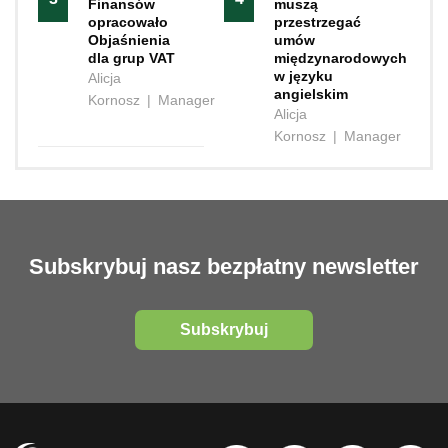
Finansów
muszą
opracowało
przestrzegać
Objaśnienia
umów
dla grup VAT
międzynarodowych
w języku
Alicja
angielskim
Kornosz
|
Manager
Alicja
Kornosz
|
Manager
Subskrybuj nasz bezpłatny newsletter
Subskrybuj