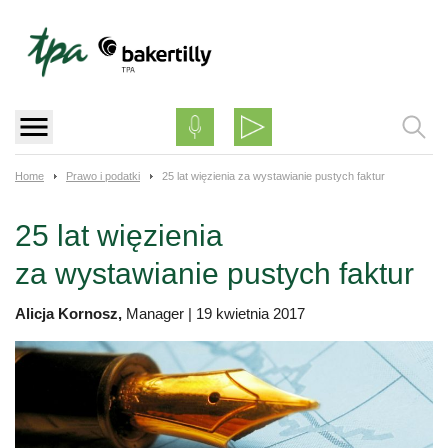
Skip
to
content
Home
Prawo i podatki
25 lat więzienia za wystawianie pustych faktur
25 lat więzienia
za wystawianie pustych faktur
Alicja Kornosz,
Manager
|
19 kwietnia 2017