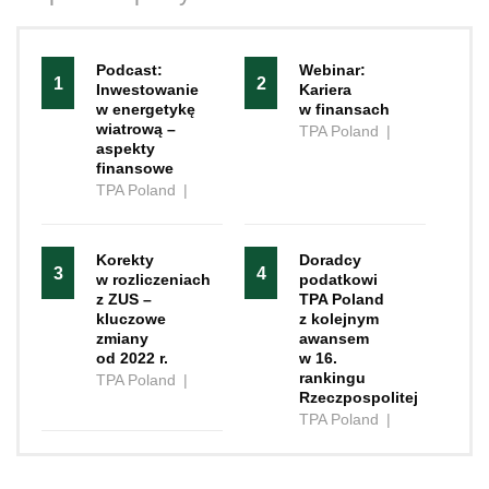
Podcast:
Webinar:
1
2
Inwestowanie
Kariera
w energetykę
w finansach
wiatrową –
TPA Poland
|
aspekty
finansowe
TPA Poland
|
Korekty
Doradcy
3
4
w rozliczeniach
podatkowi
z ZUS –
TPA Poland
kluczowe
z kolejnym
zmiany
awansem
od 2022 r.
w 16.
rankingu
TPA Poland
|
Rzeczpospolitej
TPA Poland
|