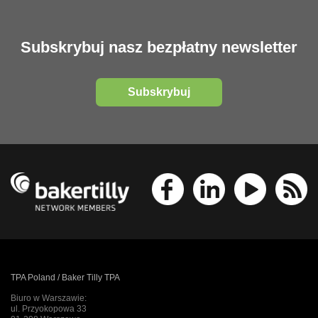
Subskrybuj nasz bezpłatny newsletter
Subskrybuj
TPA Poland / Baker Tilly TPA
Biuro w Warszawie:
ul. Przyokopowa 33