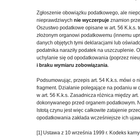
Zgłoszenie obowiązku podatkowego, ale niepo
nieprawdziwych
nie wyczerpuje
znamion przep
Oszustwo podatkowe opisane w art. 56 K.k.s. 
złożonym organowi podatkowemu (innemu upra
danych objętych tymi deklaracjami lub oświad
podatnika naraziły podatek na uszczuplenie. 
uchylanie się od opodatkowania (poprzez nie
i braku wymiaru zobowiązania
.
Podsumowując, przepis art. 54 K.k.s. mówi o 
fragment. Działanie polegające na podaniu w 
w art. 56 K.k.s. Zasadnicza różnica między art.
dokonywanego przed organem podatkowym. Natom
Istotą czynu jest więc całkowite zatajenie p
opodatkowania zakłada wcześniejsze ich ujawn
[1] Ustawa z 10 września 1999 r. Kodeks karny 