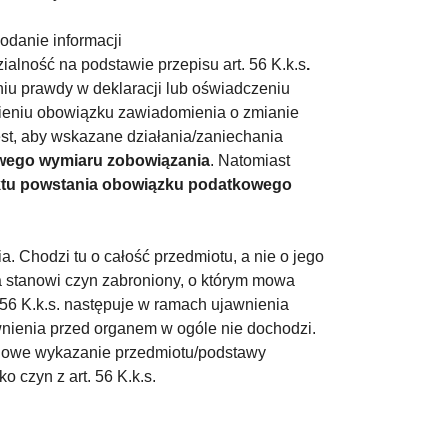
odanie informacji
alność na podstawie przepisu art. 56 K.k.s
.
niu prawdy w deklaracji lub oświadczeniu
ieniu obowiązku zawiadomienia o zmianie
est, aby wskazane działania/zaniechania
wego wymiaru zobowiązania
. Natomiast
aktu powstania obowiązku podatkowego
 Chodzi tu o całość przedmiotu, a nie o jego
a stanowi czyn zabroniony, o którym mowa
t. 56 K.k.s. następuje w ramach ujawnienia
wnienia przed organem w ogóle nie dochodzi.
ściowe wykazanie przedmiotu/podstawy
 czyn z art. 56 K.k.s.