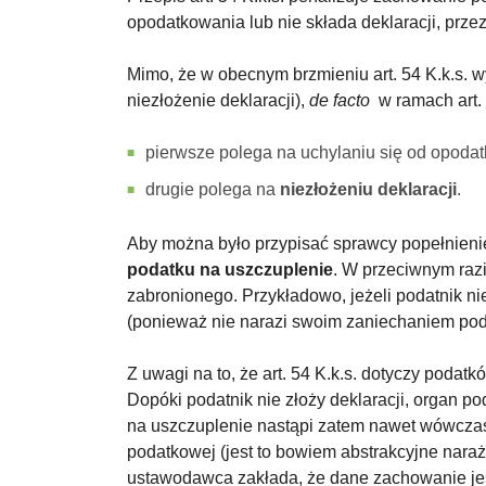
opodatkowania lub nie składa deklaracji, przez
Mimo, że w obecnym brzmieniu art. 54 K.k.s. w
niezłożenie deklaracji),
de facto
w ramach art. 
pierwsze polega na uchylaniu się od opod
drugie polega na
niezłożeniu deklaracji
.
Aby można było przypisać sprawcy popełnieni
podatku na uszczuplenie
. W przeciwnym razi
zabronionego. Przykładowo, jeżeli podatnik nie
(ponieważ nie narazi swoim zaniechaniem pod
Z uwagi na to, że art. 54 K.k.s. dotyczy po
Dopóki podatnik nie złoży deklaracji, organ 
na uszczuplenie nastąpi zatem nawet wówczas,
podatkowej (jest to bowiem abstrakcyjne nara
ustawodawca zakłada, że dane zachowanie jest