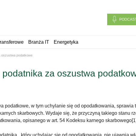
PODCAS
ransferowe
Branża IT
Energetyka
a oszustwa podatkowe
 podatnika za oszustwa podatko
a podatkowe, w tym uchylanie się od opodatkowania, sprawia 
arnych skarbowych. Wydaje się, że przyczyną takiego stanu r
tkowania, opisanego w art. 54 Kodeksu karnego skarbowego[1] (
podatnika, „który uchylając się od opodatkowania, nie ujawnia