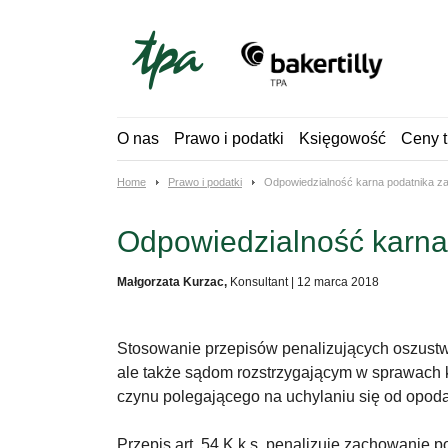
Skip
to
content
O nas
Prawo i podatki
Księgowość
Ceny t
Home
Prawo i podatki
Odpowiedzialność karna podatnika z
Odpowiedzialność karna
Małgorzata Kurzac,
Konsultant
|
12 marca 2018
Stosowanie przepisów penalizujących oszustw
ale także sądom rozstrzygającym w sprawach k
czynu polegającego na uchylaniu się od opoda
Przepis art. 54 K.k.s. penalizuje zachowanie 