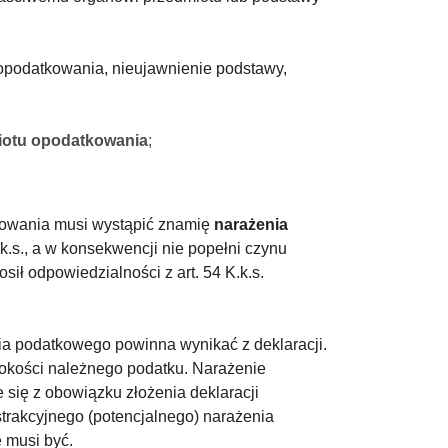
u opodatkowania, nieujawnienie podstawy,
iotu opodatkowania
;
howania musi wystąpić znamię
narażenia
k.s., a w konsekwencji nie popełni czynu
ił odpowiedzialności z art. 54 K.k.s.
ia podatkowego powinna wynikać z deklaracji.
sokości należnego podatku. Narażenie
się z obowiązku złożenia deklaracji
trakcyjnego (potencjalnego) narażenia
 musi być.