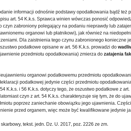
danie informacji odnośnie podstawy opodatkowania bądź też p
isu art. 54 K.k.s. Sprawca winien wówczas ponosić odpowiedzi
to czyn zabroniony polegający na podaniu nieprawdy lub zataje
wnionemu organowi lub płatnikowi), jak również na niedopełn
czeniami. Dla zaistnienia tego czynu zabronionego konieczne j
Oszustwo podatkowe opisane w art. 56 K.k.s. prowadzi do
wadli
ujawnienie przedmiotu opodatkowania) zmierza do
zatajenia f
nieujawnieniu organowi podatkowemu przedmiotu opodatkowania.
deklaracji podatkowej jedynie części przedmiotu opodatkowani
 54 K.k.s. i 56 K.k.s. dotyczy tego, że oszustwo podatkowe z ar
iast czyn z art. 54 K.k.s. charakteryzuje się tym, że do uja
rzedmiotu poprzez zaniechanie obowiązku jego ujawnienia. Czę
ienie przed organem, więc może być kwalifikowane jedynie jako
skarbowy, tekst. jedn. Dz. U. 2017, poz. 2226 ze zm.