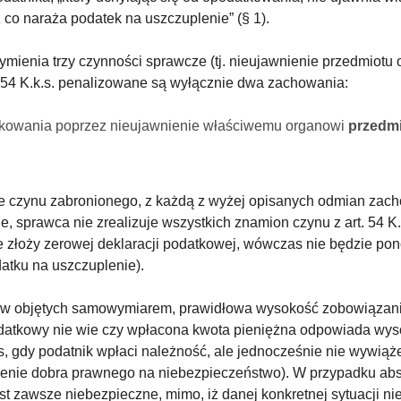
 co naraża podatek na uszczuplenie” (§ 1).
ymienia trzy czynności sprawcze (tj. nieujawnienie przedmiot
54 K.k.s. penalizowane są wyłącznie dwa zachowania:
atkowania poprzez nieujawnienie właściwemu organowi
przedm
e czynu zabronionego, z każdą z wyżej opisanych odmian zac
e, sprawca nie zrealizuje wszystkich znamion czynu z art. 54 K.
 złoży zerowej deklaracji podatkowej, wówczas nie będzie ponos
atku na uszczuplenie).
datków objętych samowymiarem, prawidłowa wysokość zobowiązan
podatkowy nie wie czy wpłacona kwota pieniężna odpowiada wy
 gdy podatnik wpłaci należność, ale jednocześnie nie wywiąże 
żenie dobra prawnego na niebezpieczeństwo). W przypadku abs
 zawsze niebezpieczne, mimo, iż danej konkretnej sytuacji nie