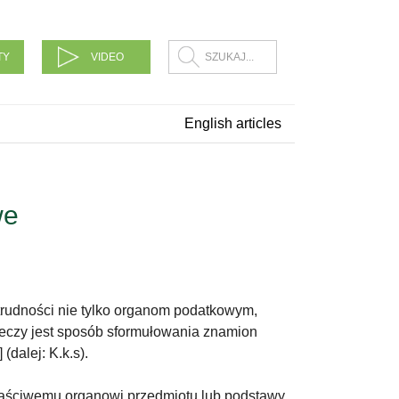
TY
VIDEO
English articles
we
trudności nie tylko organom podatkowym,
zeczy jest sposób sformułowania znamion
dalej: K.k.s).
 właściwemu organowi przedmiotu lub podstawy