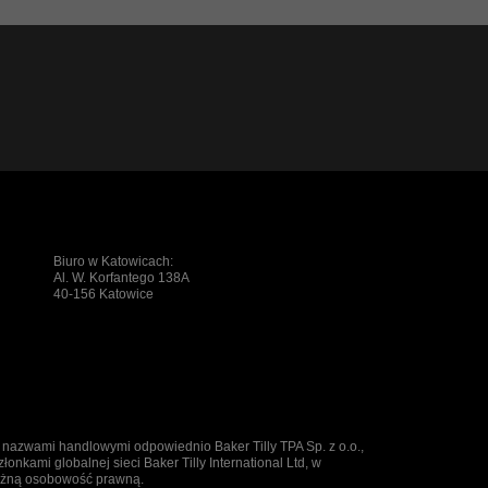
Biuro w Katowicach:
Al. W. Korfantego 138A
40-156 Katowice
ą nazwami handlowymi odpowiednio Baker Tilly TPA Sp. z o.o.,
złonkami globalnej sieci Baker Tilly International Ltd, w
leżną osobowość prawną.