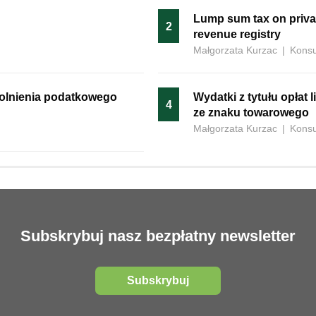
Lump sum tax on privat
2
revenue registry
Małgorzata Kurzac
|
Konsu
olnienia podatkowego
Wydatki z tytułu opłat 
4
ze znaku towarowego
Małgorzata Kurzac
|
Konsu
Subskrybuj nasz bezpłatny newsletter
Subskrybuj