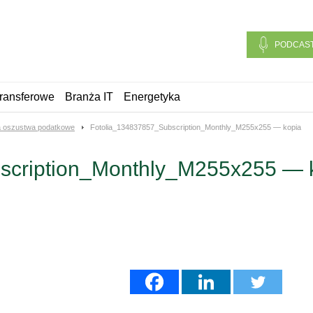
PODCAS
ransferowe
Branża IT
Energetyka
a oszustwa podatkowe
Fotolia_134837857_Subscription_Monthly_M255x255 — kopia
scription_Monthly_M255x255 — 