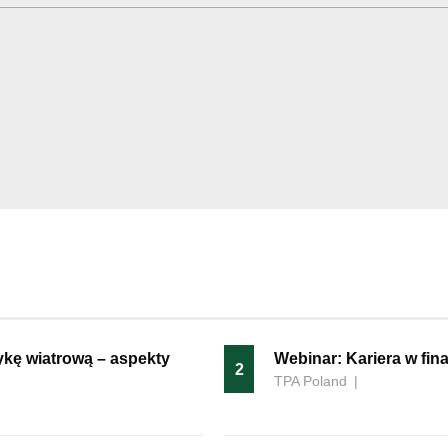
ykę wiatrową – aspekty
Webinar: Kariera w fi
2
TPA Poland
|