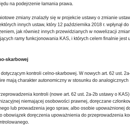
lędu na podejrzenie łamania prawa.
iotowe zmiany znalazły się w projekcie ustawy o zmianie ustaw
ektórych innych ustaw, który 12 października 2018 r. wpłynął d
zeniem, jak również innych przewidzianych w nowelizacji zmian
jących ramy funkcjonowania KAS, i których celem finalnie jest u
lno-skarbowej
otyczącym kontroli celno-skarbowej. W nowych art. 62 ust. 2
tóre mają charakter autonomiczny w stosunku do analogicznych 
zeprowadzenia kontroli (nowe art. 62 ust. 2a-2b ustawy o KAS) 
nizacyjnej niemającej osobowości prawnej, doręczane członkow
ego lub prowadzenia jego spraw, albo osobie upoważnionej d
obowiązek doręczenia upoważnienia do przeprowadzenia kontr
ontrolowanego.