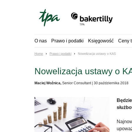
Skip
to
content
O nas
Prawo i podatki
Księgowość
Ceny t
Home
Prawo i podatki
Nowelizacja ustawy o KAS
Nowelizacja ustawy o K
Maciej Woźnica,
Senior Consultant
|
30 października 2018
Będzie
służbo
Najnow
upoważ