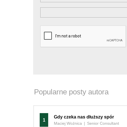
Popularne posty autora
Gdy czeka nas dłuższy spór
1
Maciej Woźnica
|
Senior Consultant