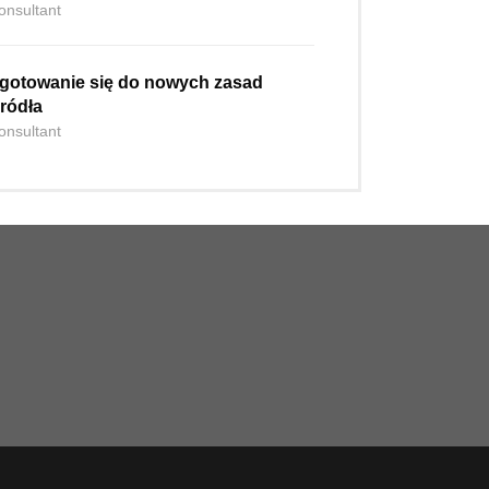
onsultant
ygotowanie się do nowych zasad
źródła
onsultant