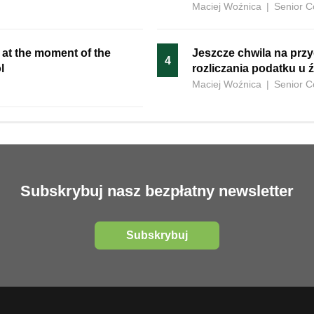
Maciej Woźnica
|
Senior C
 at the moment of the
Jeszcze chwila na prz
4
l
rozliczania podatku u 
Maciej Woźnica
|
Senior C
Subskrybuj nasz bezpłatny newsletter
Subskrybuj