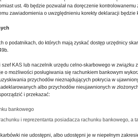
tomiast ust. 4b będzie pozwalał na doręczenie kontrolowanemu
emu zawiadomienia o uwzględnieniu korekty deklaracji będzie 
nych
h o podatnikach, do których mają zyskać dostęp urzędnicy skar
49b.
li szef KAS lub naczelnik urzędu celno-skarbowego w związku 
je o możliwości posługiwania się rachunkiem bankowym wyko
 uzyskiwania przychodów nieznajdujących pokrycia w ujawnion
adeklarowanych albo przychodów nieujawnionych w złożonych d
porządzić i przekazać:
hunku bankowego
rachunku i reprezentanta posiadacza rachunku bankowego, a ta
karbówki nie udostępni, albo udostępni je w niepełnym zakresie 