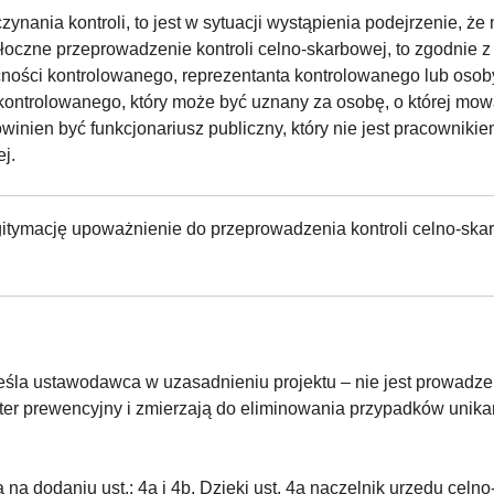
zynania kontroli, to jest w sytuacji wystąpienia podejrzenie, że
łoczne przeprowadzenie kontroli celno-skarbowej, to zgodnie z
cności kontrolowanego, reprezentanta kontrolowanego lub oso
kontrolowanego, który może być uznany za osobę, o której mow
nien być funkcjonariusz publiczny, który nie jest pracownikie
j.
egitymację upoważnienie do przeprowadzenia kontroli celno-s
eśla ustawodawca w uzasadnieniu projektu – nie jest prowadze
kter prewencyjny i zmierzają do eliminowania przypadków unika
na dodaniu ust.: 4a i 4b. Dzięki ust. 4a naczelnik urzędu cel