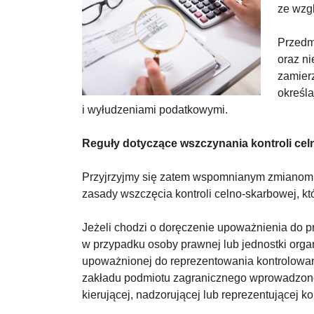
ze wzg
Przedm
oraz ni
zamier
określa
i wyłudzeniami podatkowymi.
Reguły dotyczące wszczynania kontroli ce
Przyjrzyjmy się zatem wspomnianym zmianom d
zasady wszczęcia kontroli celno-skarbowej, k
Jeżeli chodzi o doręczenie upoważnienia do pr
w przypadku osoby prawnej lub jednostki orga
upoważnionej do reprezentowania kontrolowan
zakładu podmiotu zagranicznego wprowadzono 
kierującej, nadzorującej lub reprezentującej k